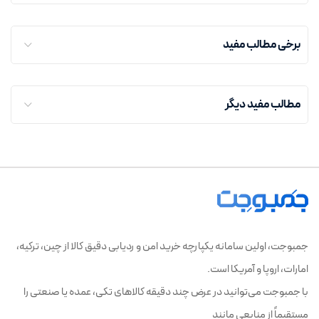
ثبت سفارش
برخی مطالب مفید
رهگیری لحظه ای
خرید از ترندیول
مطالب مفید دیگر
قوانین و مقررات
خرید از ترکیه
سیاست حریم خصوصی
خرید از ترکیه بصورت امن و سریع
خرید از علی بابا
خرید از علی بابا چین یا علی اکسپرس
خرید از علی اکسپرس
خرید بدون واسطه از چین
خرید از انگلیس و اروپا
جمبوجت، اولین سامانه یکپارچه خرید امن و ردیابی دقیق کالا از چین، ترکیه،
خرید تکی یا شخصی از چین با جمبوجت
امارات، اروپا و آمریکا است.
با جمبوجت می‌توانید در عرض چند دقیقه کالاهای تکی، عمده یا صنعتی را
مستقیماً از منابعی مانند