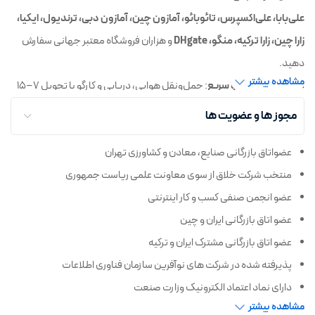
علی‌بابا، علی‌اکسپرس، تائوبائو، آمازون چین، آمازون دبی، ترندیول، ایکیا،
زارا چین، زارا ترکیه، منگو، DHgate
و هزاران فروشگاه معتبر جهانی سفارش
دهید.
مشاهده بیشتر
◼️
واردات قانونی و سریع
: حمل‌ونقل هوایی، دریایی و کارگو با تحویل ۷–۱۵
روزه درب منزل
مجوز ها و عضویت ها
◼️
پرداخت ریالی امن
و
رهگیری لحظه‌ای
سفارش تا تحویل نهایی
عضواتاق بازرگانی صنایع، معادن و کشاورزی تهران
◼️
پشتیبانی ۲۴/۷
و
اعتبارسنجی فروشندگان
برای تضمین کیفیت
منتخب شرکت خلاق از سوی معاونت علمی ریاست جمهوری
جمبوجت، پل مطمئن شما برای
خرید از چین‌
،
خرید از ترکیه
و
سفارش از
عضو انجمن صنفی کسب و کار اینترنتی
آمازون و فروشگاه‌های بین‌المللی
با یک کلیک!
عضو اتاق بازرگانی ایران و چین
عضو اتاق بازرگانی مشترک ایران و ترکیه
پذیرفته شده در شرکت های نوآفرین سازمان فناوری اطلاعات
دارای نماد اعتماد الکترونیک وزارت صنعت
مشاهده بیشتر