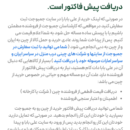
دریافت پیش فاکتور است.
خرید از تائوبائو
در صورتی که لینک خرید از علی بابا را در سایت جمبوجت ثبت
سفارش کنید در مواقعی که کارشناسان جمبوجت از فروشنده مطمئن
باشیم یا با پرسش ساده مساله حل شود به شما اعلام قیمت می
خرید از ترندیول
کنیم. پس از پرداخت شما روند عادی خرید و حمل کالا از چین به ایران
و از چین به دبی انجام می شود (
شما می توانید با ثبت سفارش در
جمبوجت از سایتها و شرکت های چینی درب منزل در سراسر ایران و
خرید از ترکیه
سراسر امارات مرسوله خود را دریافت کنید
) بسیار از کالاهایی که دنبال
آن در علی بابا دات کام هستید، نیاز به دریافت پیش فاکتور از
فروشنده دارد علت آن دو مساله مهم و حیاتی در خصوص خرید از
خرید از انگلیس و اروپا
چین می باشد:
دریافت قیمت قطعی از فروشنده چین ( شرکت یا کارخانه )
اطمینان و اعتبار سنجی فروشنده
شما می توانید دریافت پیش فاکتور خرید از چین رو به جمبوجت
بسپارید یا خودتان این کار را انجام بدهید. در صورتی که تمایل دارید
خودتان این کار رو انجام بدید پس از ورود به سایت علی بابا و پیدا
کردن فروشنده باید با کلیک بر ارتباط با فروشنده مکاتبه با وی را شروع