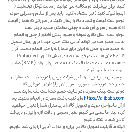
کنید. برای پیشرفت در مکالمه می توانید از سایت گوگل ترنسلیت (
اینجا کلیک کنید ) نیز استفاده کنید. باید پس از سلام و معرفی خود،
درخواست قیمت و تعداد کالا را ارسال کنید. در صورتی که شما از قیمت
ارائه شده از سوی فروشنده چینی مطمئن شدید بهتر است
درخواست ارسال کالای نمونه و صدور پیش فاکتور از چین رو انجام
بدید. جمبوجت می تواند آدرس دفتر چین خود را برای ارسال سمپل
به جمبوجت و حمل به ایران برای شما را به راحتی انجام دهید. اگر از
کالا مطمئن هستید درخواست صدور پیش فاکتور یا Proforma
Invoice نمایید و حتما تاکید کنید به واحد پول یوان ( RMB) صادر
شود و حتما مهر شود.
سپس می توانید پیش فاکتور شرکت چینی را در بخش ثبت سفارش
جمبوجت در بخش تصویر، تصویر آن را بارگذاری و درجایی که
درخواست لینک سفارش در سایت جمبوجت است یک سایت مثلا
https://alibaba.com
وارد کنید و ثبت سفارش را انجام دهید. پس
از آن ما مراحل خرید و تحویل کالا را درب منزل شما را دنبال خواهیم
کرد، البته ما سعی می کنیم اعتبار سنجی و دقت لازم را نیز در دریافت
کالای شما داشته باشیم.
البته ما قابلیت تحویل کالا در ایران، و امارات (دبی) را برای شما داریم.