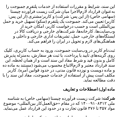
این سند، شرایط و مقررات استفاده از خدمات پلتفرم جمبوجت را
به‌عنوان قرارداد لازم‌الاجرا میان شرکت زیست فرآورده چیستا
(سهامی خاص) (از این پس: شرکت) و کاربر/مشتری (از این پس:
کاربر) تعیین می‌کند. جمبوجت یک پلتفرم (سکو) تسهیل خرید و حمل
بین‌المللی است و حسب درخواست کاربر، امکان خرید از
وب‌سایت‌ها، کارخانه‌ها، شرکت‌های خارجی و دریافت کالا در
ایستگاه‌های خارجی، حمل، تشریفات اداری خارجی و داخلی و
هماهنگی‌های لازم و تحویل در ایران را فراهم می‌کند.
ثبت‌نام کاربر در وب‌سایت جمبوجت، ورود به حساب کاربری، کلیک
روی گزینه‌های تأیید یا پرداخت، یا ثبت هر سفارش، به‌منزله پذیرش
کامل و بدون قید و شرط مفاد این سند است و از همان لحظه، این
سند قرارداد معتبر و لازم‌الاتباع محسوب می‌شود (مستند به ماده ده
و ماده دویست و نوزده قانون مدنی، در حدود قوانین آمره). کاربر
مکلف است پیش از استفاده از خدمات جمبوجت، مفاد این سند را با
دقت مطالعه نماید.
ماده اول) اصطلاحات و تعاریف
شرکت:
شرکت زیست فرآورده چیستا (سهامی خاص) به شناسه
ملی ۱۴۰۰۹۱۰۸۳۱۲ که در مقام «حق‌العمل‌کار بین‌المللی» موضوع
مواد ۳۵۷ تا ۳۷۶ قانون تجارت و در حدود این قرارداد عمل می‌نماید.