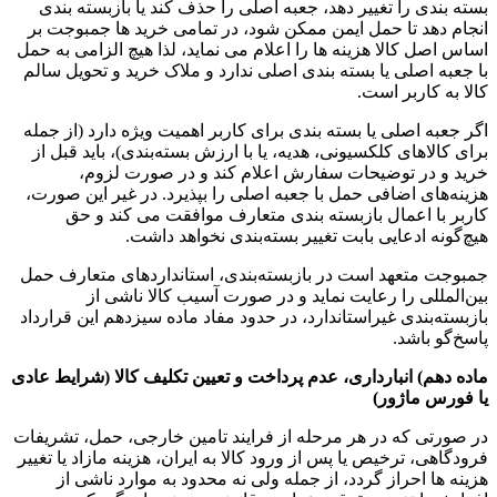
بسته بندی را تغییر دهد، جعبه اصلی را حذف کند یا بازبسته بندی
انجام دهد تا حمل ایمن ممکن شود، در تمامی خرید ها جمبوجت بر
اساس اصل کالا هزینه ها را اعلام می نماید، لذا هیچ الزامی به حمل
با جعبه اصلی یا بسته بندی اصلی ندارد و ملاک خرید و تحویل سالم
کالا به کاربر است.
اگر جعبه اصلی یا بسته بندی برای کاربر اهمیت ویژه دارد (از جمله
برای کالاهای کلکسیونی، هدیه، یا با ارزش بسته‌بندی)، باید قبل از
خرید و در توضیحات سفارش اعلام کند و در صورت لزوم،
هزینه‌های اضافی حمل با جعبه اصلی را بپذیرد. در غیر این صورت،
کاربر با اعمال بازبسته بندی متعارف موافقت می کند و حق
هیچ‌گونه ادعایی بابت تغییر بسته‌بندی نخواهد داشت.
جمبوجت متعهد است در بازبسته‌بندی، استانداردهای متعارف حمل
بین‌المللی را رعایت نماید و در صورت آسیب کالا ناشی از
بازبسته‌بندی غیراستاندارد، در حدود مفاد ماده سیزدهم این قرارداد
پاسخ‌گو باشد.
ماده دهم) انبارداری، عدم پرداخت و تعیین تکلیف کالا (شرایط عادی
یا فورس ماژور
)
در صورتی که در هر مرحله از فرایند تامین خارجی، حمل، تشریفات
فرودگاهی، ترخیص یا پس از ورود کالا به ایران، هزینه مازاد یا تغییر
هزینه ها احراز گردد، از جمله ولی نه محدود به موارد ناشی از