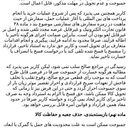
جمبوجت و عدم تحویل در مهلت مذکور، قابل اعمال است.
کاربر همچنین می پذیرد که پس از شروع عملیات خرید یا انجام
پرداخت های بین المللی یا آغاز عملیات حمل، سفارش از حیث
ماهیت در زمره سفارش های سفارشی موضوع بند د ماده ۳۸
قانون تجارت الکترونیک و غیرقابل عرضه مجدد تلقی شده و اصل بر
غیرقابل لغو بودن آن است. بنابراین ضمانت اجرای هرگونه تاخیر یا
اطاله فرآیند، صرفا محدود به ادامه فرآیند، پیگیری و انجام اقدامات
متعارف برای تحویل است و کاربر حق ندارد به استناد تاخیر، قرارداد
را منفسخ یا فسخ شده تلقی کند یا درخواست فسخ یا انصراف یا
خسارت تاخیر نماید.
رسیدگی در مراجع صالح سلب نمی شود، لیکن کاربر می پذیرد که
مطالبه هرگونه خسارت از جمبوجت صرفا در فرضی قابل طرح
است که به موجب رای قطعی مرجع صالح، وقوع تقلب یا تخلف
فاحش از تعهدات صریح قراردادی و احراز تقصیر موثر زیان بار از
سوی جمبوجت احراز گردد و حتی در این فرض نیز تا زمانی که
تحویل کالا ممکن باشد، حق فسخ یا الزام به استرداد وجه به صرف
تاخیر برای کاربر ایجاد نمی گردد و خواسته کاربر صرفا در حدود
مفاد همین قرارداد و قوانین آمره قابل بررسی خواهد بود.
ماده نهم) بازبسته‌بندی، حذف جعبه و حفاظت کالا
جمبوجت ممکن است به علت محدودیت های حمل یا گمرک یا ابعاد،