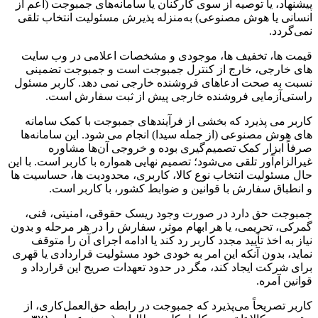
پیشنهاد، یا توصیه از سوی کارکنان یا سامانه‌های جمبوجت (اعم از
انسانی یا هوش مصنوعی) به‌منزله پذیرش مسئولیت انتخاب تلقی
نمی‌گردد.
قیمت ها، تخفیف ها، موجودی و مشخصات اعلامی در وب سایت
های خارجی، خارج از کنترل جمبوجت است و جمبوجت تضمینی
نسبت به صحت ادعاهای فروشنده خارجی نمی دهد. کاربر مسئول
راستی‌آزمایی فروشنده خارجی پیش از ثبت سفارش است.
کاربر می پذیرد که بخشی از فرآیندهای جمبوجت با کمک سامانه
های هوش مصنوعی (از جمله سیدا) انجام می شود. این سامانه‌ها
صرفاً ابزار کمک تصمیم‌گیری بوده و خروجی آن‌ها مشاوره
غیرالزام‌آور تلقی می‌شود؛ تصمیم نهایی همواره با کاربر است. با این
حال مسئولیت انتخاب نوع کالا، کاربری، محدودیت ها، حساسیت ها
و انطباق سفارش با قوانین و ضوابط کشور، با کاربر است.
جمبوجت حق دارد در صورت وجود ریسک حقوقی، امنیتی، فنی،
گمرکی، تحریمی، یا هر ابهام موثر، سفارش را در هر مرحله و بدون
نیاز به اخذ تأیید مجدد کاربر رد کند یا ادامه اجرای آن را متوقف
نماید، بدون آنکه این امر به خودی خود مسئولیت قراردادی یا قهری
برای شرکت ایجاد کند، مگر در حدود تعهدات صریح این قرارداد و
قوانین آمره.
کاربر تصریحاً می‌پذیرد که جمبوجت در رابطه حق‌العمل‌کاری، از