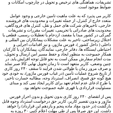
تشریفات، هماهنگی های ترخیص و تحویل در چارچوب امکانات و
ضوابط موجود است.
کاربر می پذیرد که به علت ماهیت تامین خارجی و وجود عوامل
متعدد خارج از کنترل، از جمله تغییرات و محدودیت های فروشنده
خارجی، تاخیرهای شرکت های حمل و نقل، کنترل های فرودگاهی،
محدودیت های صادراتی یا تحریمی، تغییرات مقررات و تشریفات
گمرکی در کشور مبدا یا مقصد، ازدحام یا تعطیلات رسمی، قطعی یا
اختلال زیرساختی، تاخیر به علت مشکلات پیمانکاران بین المللی و
داخلی ( داخل کشور )، فورس ماژور، و نیز اقدامات اجرایی و
احتیاطی ایستگاه ها، دفاتر خارجی، نمایندگان، پیمانکاران یا کارکنان
همکار جمبوجت به منظور ایجاد و حفظ مسیر امن ارسال و تحویل،
مدت انجام سفارش ممکن است به نحو قابل توجه افزایش یابد. در
چنین وضعی، کاربر متعهد است تا زمان تحویل نهایی کالا صبر نماید
و صرف مرور زمان یا طولانی شدن فرآیند تا سقف ۲۴۰ روز کاری
از تاریخ شروع عملیات تأمین (در غیاب فورس ماژور)، به خودی خود
هیچ گونه حق فسخ، انصراف، استرداد وجه، مطالبه خسارت تاخیر،
یا طرح ادعای عدم انجام تعهد برای کاربر ایجاد نمی کند و مبنای
مسئولیت قراردادی یا قهری علیه جمبوجت نخواهد بود.
پس از انقضای ۲۴۰ روز کاری بدون تحویل و بدون احراز فورس
ماژور و بدون تقصیر کاربر، کاربر حق درخواست استرداد وجوه قابل
بازگشت (در حدود مفاد ماده پنجم و یازدهم این قرارداد) را خواهد
داشت. این حق صرفاً پس از طی مهلت اعلام کتبی ۳۰ روزه به