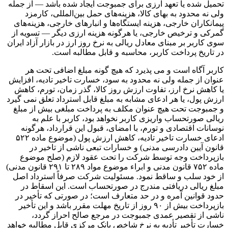
تحمیل شده یا تعهد ارزی برای جمبوجت ایجاد شده باشد — از جمله
ولی نه محدود به بهای کالا، هزینه‌های حمل بین‌المللی، کارمزد
پیمانکاران خارجی، هزینه ایستگاه‌ها و انبارهای خارجی، هزینه‌های
گمرکی و ترخیص خارجی، یا هرگونه هزینه ارزی دیگر — تسویه از
سوی کاربر بر مبنای معادل ریالی به نرخ روز ارز در بازار آزاد ایران
در تاریخ پرداخت کاربر، محاسبه و قابل مطالبه است.
کاربر آگاه است و می پذیرد که هیچ گونه مبلغ اضافی تحت هر
عنوان از جمله ولی نه محدود به سود، خسارت تاخیر تادیه، افزایش
یا کاهش نرخ ارز، تفاوت ارزش روز کالا، گذر زمان، تورم، کاهش
ارزش پول، یا هر ادعای مشابه به مبلغ قابل استرداد تعلق نمی گیرد
و جمبوجت تحت هیچ عنوان مکلف به پرداخت مبلغی بیش از مبلغ
ریالی صورتحساب واریزی کاربر نخواهد بود، کاربر با علم به
نوسانات اقتصادی و تورم، با امضای، قبول این قرارداد، هرگونه
ادعای خسارت تاخیر تادیه، کاهش ارزش پول (موضوع ماده ۵۲۲
قانون آیین دادرسی مدنی) و خسارات تبعی ناشی از تاخیر در
بازپرداخت وجه توسط شرکت را تحت عقود لازم (صلح موضوع
ماده ۷۵۲ قانون مدنی و ابراء موضوع مواد ۲۸۹ تا ۲۹۱ قانون مدنی)
از خود سلب و ساقط نمود. مسئولیت شرکت صرفاً استرداد اصل
مبلغ ریالی دریافتی مندرج در صورتحساب است. این اسقاط در
حدود قوانین آمره و در حد متعارف است؛ در صورتی که تأخیر در
بازپرداخت بیش از ۹۰ روز از تاریخ مهلت مقرر باشد و این تأخیر
ناشی از تقصیر عمدی جمبوجت در مرجع صالح احراز گردد،
خسارت تأخیر تأدیه به نرخ شاخص بانک مرکزی قابل مطالبه خواهد