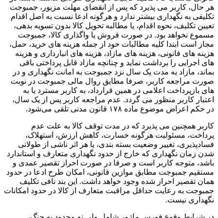
هر حال، کاربر می پذیرد که پس از انقضای مهلت مزبور، جمبوجت
تکلیفی به نگهداری بیشتر ندارد و هرگونه ادعا نسبت به اصل اقدام
تعیین تکلیف، نحوه اقدام، یا مطالبه تحویل کالا بدون تسویه بدهی،
مسموع نخواهد بود. در صورت فروش یا واگذاری کالا، جمبوجت
مجاز است ابتدا کلیه مطالبات خود از جمله هزینه های خرید، حمل،
هزینه های قانونی، هزینه های مازاد، هزینه های انبارداری و هزینه
های اجرایی را برداشت نماید و چنانچه مازاد قابل پرداختی باقی
بماند، مازاد به مدت یک سال نزد جمبوجت به امانت نگهداری و در
صورت مراجعه کاربر، صرفا مطابق روال مالی جمبوجت در نوبت
های بازپرداخت اعلامی در همین قرارداد، به کاربر مسترد یا به
اعتبار کاربر منظور می گردد. عدم مراجعه کاربر پس از یک سال،
در حکم اعراض موضوع ماده ۱۷۸ قانون مدنی تلقی می‌شود.
کاربر همچنین می پذیرد که در مدت توقف کالا به علت عدم
پرداخت، مسئولیت هرگونه خسارت، کاهش ارزش، استهلاک،
فسادپذیری، تغییر وضعیت بسته بندی، یا هر اثر ناشی از طولانی
شدن زمان نگهداری که خارج از حدود نگهداری متعارف و استاندارد
باشد، متوجه کاربر است و صرفا در صورت احراز تقصیر عمدی و
مستقیم جمبوجت مطابق موازین قانونی، امکان طرح ادعا در حدود
همان تقصیر احراز شده وجود خواهد داشت. این بند نافی تکلیف
جمبوجت به رعایت حداقل مراقبت متعارف از کالا در حدود امکانات
نگهداری نیست.
در شرایط وقوع فورس ماژور شامل ولی نه محدود به جنگ،