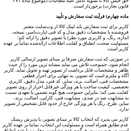
حق حبس کالا تا تسویه کامل کلیه مطالبات (موضوع ماده ۳۷۱
قانون تجارت) برخوردار است.
ماده چهارم) فرآیند ثبت سفارش و تأیید
کاربر برای ثبت سفارش باید لینک کالا از وب‌سایت معتبر
فروشنده یا مشخصات دقیق مدل و کد فنی (پارت‌نامبر، نسخه،
اندازه، رنگ، و کاربری مورد نظر) یا تصویر دقیق را ارائه کند؛
مسئولیت صحت، انطباق و کفایت اطلاعات ارائه‌شده تماماً بر عهده
کاربر است.
در صورتی که ثبت سفارش صرفا بر مبنای تصویر ارسالی کاربر
انجام شود، جمبوجت تلاش می نماید مشابه ترین مورد را از حیث
ظاهر و مشخصات قابل برداشت از تصویر تهیه و تحویل نماید. کاربر
آگاه و ملتزم است که تصویر، به تنهایی برای احراز قطعی
مشخصات فنی، اصالت، برند، سایز، کد فنی، مدل دقیق، کاربری
تخصصی، کیفیت ساخت یا هر ویژگی غیرقابل احراز از روی تصویر
کفایت نمی کند؛ بنابراین جمبوجت هیچ گونه تضمین یا تعهدی نسبت
به مشابهت صد در صدی، مشابهت فنی، کارایی، اصالت، برند،
سایز، طرح، رنگ یا هر ویژگی خارج از حدود قابل تشخیص از تصویر
ندارد.
کاربر می پذیرد که انتخاب کالا بر مبنای تصویر، با پذیرش ریسک
عدم تطابق همراه است و مسئولیت این انتخاب، تماما بر عهده کاربر
است. در صورت بروز هرگونه عدم مشابهت، مغایرت یا عدم انطباق