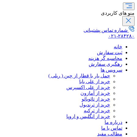
منو های کاربردی
شماره تماس پشتیبانی
۰۲۱-۲۸۴۲۸۰
خانه
ثبت سفارش
محاسبه گر هزینه
رهگیری سفارش
سرویس ها
حمل بار با قطار از چین ( ریلی )
خرید از علی بابا
خرید از علی اکسپرس
خرید از آمازون
خرید از تائوبائو
خرید از ترندیول
خرید از ترکیه
خرید از انگلیس و اروپا
درباره ما
تماس با ما
مطالب مفید