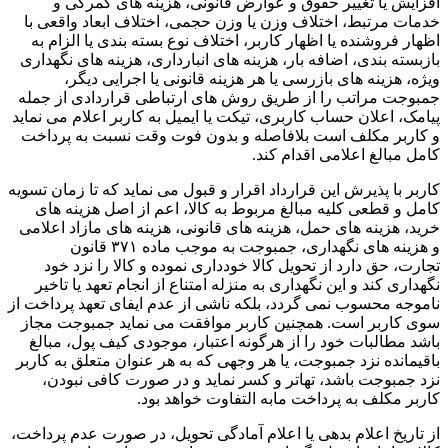
افزایش یا تغییر حقوق و عوارض قانونی، هزینه های گمرکی و
خدمات مرتبط، اختلاف وزن یا وزن حجمی، اختلاف ابعاد واقعی با
اظهار فروشنده یا اظهار کاربر، اختلاف نوع بسته بندی یا الزام به
بازبسته بندی، اضافه بار، هزینه های انبارداری، هزینه های نگهداری
ویژه، هزینه های بازرسی یا هر هزینه قانونی یا اجرایی دیگر،
جمبوجت مراتب را از طریق روش های ارتباطی قراردادی از جمله
پیامک، اعلان حساب کاربری، تیکت یا ایمیل به کاربر اعلام می نماید
و کاربر مکلف است بلافاصله و بدون فوت وقت نسبت به پرداخت
کامل مبالغ اعلامی اقدام کند.
کاربر با پذیرش این قرارداد اقرار و قبول می نماید که تا زمان تسویه
کامل و قطعی کلیه مبالغ مربوط به کالا، اعم از اصل هزینه های
خرید، هزینه های حمل، هزینه های قانونی، هزینه های مازاد اعلامی
و هزینه های نگهداری، جمبوجت به موجب ماده ۳۷۱ قانون
تجارت، حق دارد از تحویل کالا خودداری نموده و کالا را نزد خود
نگهداری کند و این نگهداری به منزله امتناع از انجام تعهد یا تاخیر
ناموجه محسوب نمی گردد، بلکه ناشی از عدم ایفای تعهد پرداخت از
سوی کاربر است. همچنین کاربر موافقت می نماید جمبوجت مجاز
باشد مطالبات خود را از هرگونه اعتبار، موجودی کیف پول، مبالغ
باقیمانده نزد جمبوجت، یا هر وجهی که به هر عنوان متعلق به کاربر
نزد جمبوجت باشد، تهاتر و کسر نماید و در صورت کافی نبودن،
کاربر مکلف به پرداخت مابه التفاوت خواهد بود.
از تاریخ اعلام بدهی یا اعلام آمادگی تحویل، در صورت عدم پرداخت،