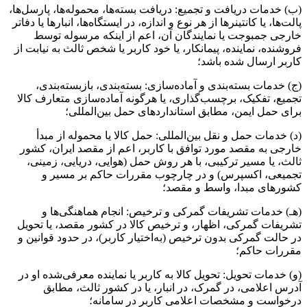
(ب) خدمات دریافت و تجمیع: دریافت بسته‌ها، محموله‌ها، پارسل‌ها،
پالت‌ها، یا کانتینرها از هر نوع و اندازه، در ایستگاه‌ها، انبارها یا دفاتر
خارجی جمبوجت یا نمایندگان آن، اعم از اینکه مرسوله توسط
فروشنده، نماینده، پیمانکار، یا خود کاربر یا شخص ثالث به نیابت از
کاربر ارسال شده باشد؛
(ج) خدمات بسته‌بندی و آماده‌سازی: بسته‌بندی، بازبسته‌بندی،
تجمیع، تفکیک، برچسب‌گذاری، یا هرگونه آماده‌سازی متعارف کالا
برای حمل ایمن، مطابق استانداردهای حمل بین‌المللی؛
(د) خدمات حمل و نقل بین‌المللی: حمل کالا یا محموله از مبدأ
خارجی به مقصد مورد توافق با کاربر، اعم از مقصد ایران، کشور
ثالث، یا مسیر ترکیبی، با هر روش حمل (هوایی، دریایی، زمینی،
تجمیعی، اکسپرس) و در چارچوب مقررات حاکم بر مسیر و
کشورهای مبدا، واسط و مقصد؛
(هـ) خدمات تشریفات گمرکی و ترخیص: انجام هماهنگی‌ها و
تشریفات گمرکی، اظهار، و ترخیص کالا در کشور مقصد، یا تحویل
در حالت گمرکی بدون ترخیص (به‌اختیار کاربر)، در حدود قوانین و
مقررات حاکم؛
(و) خدمات تحویل: تحویل کالا به کاربر یا نماینده معرفی‌شده او در
آدرس اعلامی، در گمرک، در انبار، یا در کشور ثالث، مطابق
درخواست و مشخصات اعلامی کاربر در سامانه؛