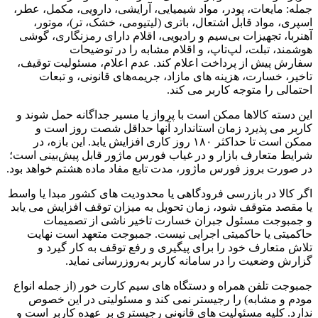
جمله: مایعات، پودر، مواد شیمیایی، آرایشی، دارویی، مکمل، عطر،
اسپری، مواد قابل اشتعال، باتری (لیتیومی، خشک، تر)، موتور،
آهنربا، تجهیزات بی‌سیم و رادیویی، اقلام دارای رمزنگاری، گوشی
هوشمند، تبلت، لپ‌تاپ، و اقلام مشابه را در توضیحات
سفارش پیش از پرداخت اعلام کند. عدم اعلام، مسئولیت توقیف،
تاخیر، خسارت، هزینه های مازاد، جریمه‌های قانونی، و تبعات
احتمالی را متوجه کاربر می کند.
این دسته کالاها ممکن است با پرواز یا مسیر جداگانه حمل شوند و
کاربر می پذیرد زمان استاندارد آنها حداقل شصت روز است و
ممکن است تا حداکثر ۱۸۰ روز کاری افزایش یابد. این بازه، در
شرایط متعارف بازار و در غیاب فورس ماژور قابل پیش‌بینی است؛
در صورت بروز فورس ماژور، مدت تابع مفاد ماده هشتم خواهد بود.
اگر کالا در بازرسی فرودگاهی یا محدودیت های کشور مبدا یا واسط
یا مقصد متوقف شود، زمان تحویل به میزان توقف افزایش می یابد
و جمبوجت مسئول جبران خسارت تاخیر ناشی از تصمیمات
حاکمیتی یا حاکمیتی اجرایی نیست. جمبوجت متعهد است نهایت
تلاش متعارف خود را برای پیگیری و رفع توقف به کار گیرد و
گزارش وضعیت را در سامانه کاربر به‌روزرسانی نماید.
جمبوجت تلفن همراه و دستگاه های سیم کارت خور (از جمله انواع
مودم و مشابه) را رجیستر نمی کند و مسئولیتی در این خصوص
ندارد. کلیه مسئولیت های قانونی رجیستری بر عهده کاربر است و