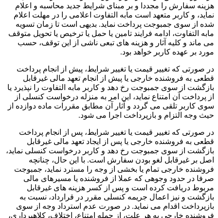
هزینه سفارش را مجددا و بر مبنای شرایط جدید محاسبه و اعلام
نماید، و کاربر متعهد است مابه التفاوت اعلامی را در مهلت اعلام
شده از سوی جمبوجت پرداخت نماید. بدیهی است تا زمان تسویه
مابه التفاوت، ادامه فرایند تامین یا حمل یا ترخیص یا تحویل متوقف
می ماند و کلیه آثار و هزینه های تبعی ناشی از این توقف، حسب
مورد بر عهده کاربر خواهد بود.
در صورتی که تغییر قیمت یا تغییر شرایط، پیش از انجام پرداخت
قطعی به فروشنده خارجی یا پیش از انجام تعهد مالی غیرقابل
بازگشت از سوی جمبوجت رخ دهد و کاربر مابه التفاوت را نپذیرد یا
از پرداخت آن امتناع نماید، این امر به منزله درخواست کنسلی از
سوی کاربر تلقی می گردد و آثار آن مطابق مقررات ماده دوازده از
حیث وجه التزام و بازپرداخت اجرا می شود.
در صورتی که تغییر قیمت یا تغییر شرایط، پس از انجام پرداخت
قطعی به فروشنده خارجی یا پس از ایجاد تعهد مالی غیرقابل
بازگشت از سوی جمبوجت رخ دهد و کاربر درخواست کنسلی نماید،
اصل بر غیرقابل لغو بودن سفارش است. با این حال، چنانچه
فروشنده خارجی تمام یا بخشی از وجه را مسترد نماید، جمبوجت
صرفا در حدود وجوهی که عملا از فروشنده یا مسیرهای مالی
مربوط دریافت کرده است و پس از کسر هزینه های غیرقابل
بازگشت و نیز اعمال جریمه کنسلی مقرر در قرارداد، نسبت به
بازپرداخت اقدام می نماید. در صورت عدم استرداد وجه از سوی
فروشنده خارجی به هر علت، از جمله امتناع، اختلاف، کلاهبرداری،