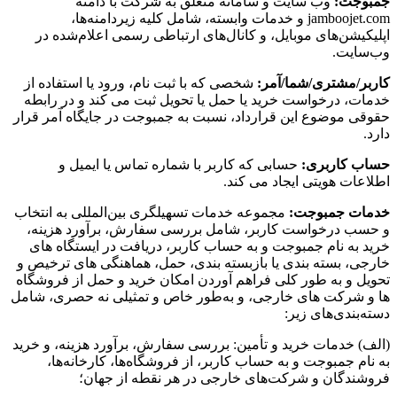
جمبوجت:
وب سایت و سامانه متعلق به شرکت با دامنه
jamboojet.com و خدمات وابسته، شامل کلیه زیردامنه‌ها،
اپلیکیشن‌های موبایل، و کانال‌های ارتباطی رسمی اعلام‌شده در
وب‌سایت.
کاربر/مشتری/شما/آمر:
شخصی که با ثبت نام، ورود یا استفاده از
خدمات، درخواست خرید یا حمل یا تحویل ثبت می کند و در رابطه
حقوقی موضوع این قرارداد، نسبت به جمبوجت در جایگاه آمر قرار
دارد.
حساب کاربری:
حسابی که کاربر با شماره تماس یا ایمیل و
اطلاعات هویتی ایجاد می کند.
خدمات جمبوجت:
مجموعه خدمات تسهیلگری بین‌المللی به انتخاب
و حسب درخواست کاربر، شامل بررسی سفارش، برآورد هزینه،
خرید به نام جمبوجت و به حساب کاربر، دریافت در ایستگاه های
خارجی، بسته بندی یا بازبسته بندی، حمل، هماهنگی های ترخیص و
تحویل و به طور کلی فراهم آوردن امکان خرید و حمل از فروشگاه
ها و شرکت های خارجی، و به‌طور خاص و تمثیلی نه حصری، شامل
دسته‌بندی‌های زیر:
(الف) خدمات خرید و تأمین: بررسی سفارش، برآورد هزینه، و خرید
به نام جمبوجت و به حساب کاربر، از فروشگاه‌ها، کارخانه‌ها،
فروشندگان و شرکت‌های خارجی در هر نقطه از جهان؛