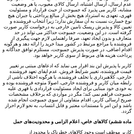
عدم ارسال، ارسال اشتباه، ارسال کالای معیوب، یا هر وضعیت
مشابه، کاربر می پذیرد که جمبوجت از حیث قرارداد و مسئولیت
قهری، تعهدی به استرداد هیچ بخش از مبالغ پرداختی یا جبران هیچ
نوع خسارت نسبت به آن سفارش ندارد؛ زیرا انتخاب فروشنده و
تعیین کالا و پذیرش ریسک تامین خارجی به درخواست کاربر صورت
گرفته است. در این وضعیت، جمبوجت حداکثر می تواند در حد
متعارف و بدون ایجاد تعهد، صرفا راهنمایی لازم جهت پیگیری از
فروشنده یا مراجع مرتبط در کشور مبدا خرید را ارائه دهد و هرگونه
اقدام اضافی، در صورت پذیرش جمبوجت، مستلزم توافق جداگانه و
پرداخت هزینه های مربوط از سوی کاربر خواهد بود.
کاربر با پذیرش این بند اقرار می نماید که ادعاهای مبتنی بر تغییر
قیمت فروشنده، تغییر شرایط فروش، عدم ایفای تعهد فروشنده
خارجی، کلاهبرداری یا تخلف فروشنده، یا هرگونه اختلاف ناشی از
رابطه میان کاربر و فروشنده خارجی، اصولا متوجه فروشنده بوده و
به خودی خود مبنایی برای ایجاد مسئولیت قراردادی یا قهری علیه
جمبوجت فراهم نمی کند؛ مگر در مواردی که برخلاف مشخصات
صریح ارسالی کاربر، اقدام متفاوتی از سوی جمبوجت انجام شده
باشد و این امر با مستندات معتبر و قابل انتساب، به نحو لازم احراز
گردد.
ماده ششم) کالاهای خاص، اعلام الزامی و محدودیت‌های حمل
کاربر موظف است وجود کالاهای خطرناک یا محدود از