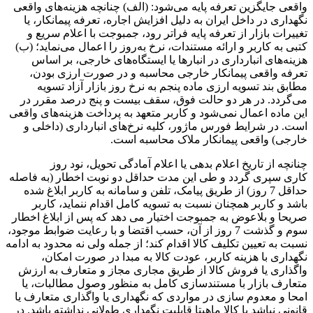
واقعی جایگزین تعرفه پایه می‌شود: (الف) چنانچه هزینه‌های واقعی
نگهداری در داخل ایران به دلیل افزایش اجاره، تعرفه پیمانکار، یا
تغییرات بازار از تعرفه پایه فراتر رود، جمبوجت با اعلام سریع و
کتبی به کاربر و ارائه مستندات، نرخ به‌روز را اعمال می‌نماید؛ (ب)
هزینه‌های انبارداری در انبارها یا ایستگاه‌های خارجی، بر اساس
تعرفه واقعی پیمانکار خارجی محاسبه و در صورت ارزی بودن،
مطابق بند تسویه ارزی ماده پنجم به نرخ روز بازار آزاد تسویه
می‌گردد. در هر دو حالت فوق، سقف بیست و پنج درصد مقرر در
این ماده اعمال نمی‌شود و کاربر متعهد به پرداخت هزینه‌های واقعی
است. در شرایط فورس ماژور، کلیه نرخ‌های انبارداری (داخلی و
خارجی) واقعی پیمانکار ملاک محاسبه است.
چنانچه از تاریخ اعلام بدهی یا اعلام آمادگی تحویل، نود روز
کاری سپری گردد و طی این مدت حداقل دو نوبت اخطار (به فاصله
حداقل 7 روز) از طریق پیامک، تلفن و سامانه به کاربر ابلاغ شده
باشد و کاربر همچنان نسبت به تسویه کامل اقدام ننماید، کاربر
صریحا و بلاعوض به جمبوجت اختیار می دهد که پس از ابلاغ اخطار
سوم و گذشت 7 روز از آن، حسب اقتضا و با رعایت ضوابط موجود،
نسبت به تعیین تکلیف کالا اقدام کند؛ از جمله ولی نه محدود به ادامه
نگهداری با هزینه کاربر، عودت کالا به مبدا در صورت امکان،
واگذاری یا فروش کالا از طریق مجاری مجاز و متعارف به ارزش
متعارف بازار با مستندسازی کامل به منظور وصول مطالبات، یا
امحا و معدوم سازی در مواردی که نگهداری یا واگذاری متعارف یا
قانونی نباشد یا کالا ماهیتا قابلیت نگهداری طولانی نداشته باشد. در