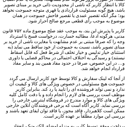
کالا با انتظار کاربر که ناشی از محدودیت ذاتی خرید بر مبنای تصویر
باشد، هیچ گونه مسئولیت قراردادی یا قهری متوجه جمبوجت نخواهد
بود؛ مگر آنکه تقصیر عمدی یا تقصیر فاحش جمبوجت در همان
موضوع به موجب رأی قطعی مرجع صالح احراز شود.
کاربر با پذیرش این بند، به موجب عقد صلح موضوع ماده ۷۵۲ قانون
مدنی، هرگونه ادعا، مطالبه خسارت، درخواست فسخ یا استرداد
وجه را که صرفا مبتنی بر عدم مشابهت یا مغایرت ناشی از خرید بر
مبنای تصویر باشد، نسبت به جمبوجت از خود ساقط می نماید (به
استثنای خیار تدلیس و خیار تخلف از شرط فعل که قابل اسقاط
نیستند) و رسیدگی به اختلاف احتمالی در محاکم قضایی یا داوری
و… در این خصوص، صرفا در حدود مفاد همین بند و سایر مفاد
قرارداد انجام خواهد شد.
از آنجا که لینک سفارش و کالا توسط خود کاربر ارسال می گردد
جمبوجت هیچ مسئولیتی در خصوص ویژگی های کالا و کیفیت آن
ندارد و نمی تواند فروشنده ای را تایید یا رد کند. بنابراین کاربر
موظف است بررسی های لازم را انجام داده و با دقت کامل کلیه
ویژگی های کالا و موارد مندرج در فروشگاه اینترنتی خارجی را
بررسی نماید. کاربر آگاه است که برخی فروشندگان آنلاین خارجی
ممکن است کلاهبردار، فاقد مجوز، یا فاقد توان ایفای تعهد باشند و
بررسی این موارد مطلقاً بر عهده کاربر است.
پرداخت موفق توسط کاربر به منزله امضای الکترونیک، انعقاد