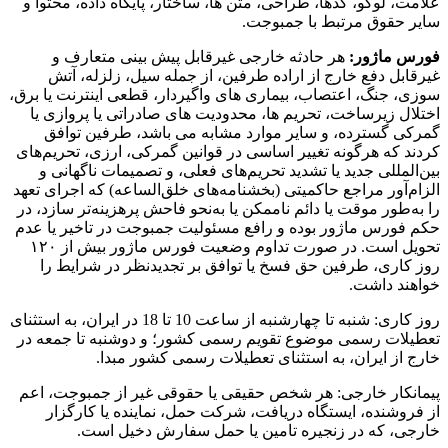
علامت، لوگو، کدها، طراحی، متن ها، ساختار، پایگاه داده، محتوا و
سایر حقوق مرتبط با جمبوجت.
فورس ماژور:
هر حادثه خارجی غیرقابل پیش بینی متعارف و
غیرقابل دفع خارج از اراده طرفین، از جمله سیل، زلزله، آتش
سوزی، جنگ، اعتصاب، بیماری های واگیردار، قطعی اینترنت یا برق،
اختلال زیرساخت، تحریم ها، محدودیت های صادراتی یا پروازی یا
گمرکی گسترده، و سایر موارد مشابه می باشد، طرفین توافق
کردند که هرگونه تغییر اساسی در قوانین گمرکی، ارزی، تحریم‌های
بین‌المللی جدید یا تشدید تحریم‌های فعلی، و تصمیمات ناگهانی و
الزام‌آور مراجع حاکمیتی (بخشنامه‌های خلق‌الساعه) که اجرای تعهد
را به‌طور موقت یا دائم ناممکن یا به‌نحو فاحش پرهزینه‌تر سازد، در
حکم فورس ماژور بوده و رافع مسئولیت جمبوجت در تاخیر یا عدم
تحویل است. در صورت تداوم وضعیت فورس ماژور بیش از ۱۲۰
روز کاری، طرفین حق فسخ یا توافق بر تجدیدنظر در شرایط را
خواهند داشت.
روز کاری: شنبه تا چهارشنبه از ساعت 10 تا 18 در ایران، به استثنای
تعطیلات رسمی موضوع تقویم رسمی کشور؛ و دوشنبه تا جمعه در
خارج از ایران، به استثنای تعطیلات رسمی کشور مبدا.
پیمانکار خارجی: هر شخص حقیقی یا حقوقی غیر از جمبوجت، اعم
از فروشنده، ایستگاه دریافت، شرکت حمل، نماینده یا کارگزار
خارجی، که در زنجیره تامین یا حمل سفارش دخیل است.