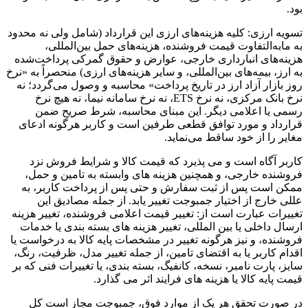
بود.
تسویه ارزی: کلیه هزینه‌های ارزی این قرارداد (شامل ولی نه محدود
به مابه‌التفاوت قیمت فروشنده، هزینه‌های حمل بین‌المللی،
هزینه‌های انبارداری خارجی، عوارض و حقوق گمرکی پرداخت‌شده
به ارز، بیمه‌های بین‌المللی، و سایر هزینه‌های ارزی) منحصراً به «نرخ
روز بازار آزاد ارز در تاریخ پرداخت» محاسبه و وصول می‌گردد؛ نه
نرخ بانک مرکزی، نه نرخ ETS، نه نرخ سامانه نیما، نه هیچ نرخ
رسمی یا اعلامی دیگر. این مبنای محاسبه، شرط صریح ضمن
قرارداد و مورد توافق قطعی طرفین است و کاربر هرگونه ادعای
مغایر را از خود ساقط می‌نماید.
کاربر آگاه است و می پذیرد که قیمت کالا و شرایط فروش نزد
فروشنده خارجی، و همچنین هزینه های وابسته به تامین و حمل،
ممکن است پس از ثبت سفارش و حتی پس از پرداخت کاربر، به
عللی خارج از اختیار جمبوجت تغییر یابد. از جمله مصادیق این
تغییرات عبارت است از: تغییر قیمت اعلامی فروشنده، تغییر هزینه
ارسال داخلی یا بین المللی، تغییر هزینه های بسته بندی یا خدمات
فروشنده، و نیز هرگونه تغییر در مشخصات پایه کالا به درخواست یا
اقدام کاربر یا به اقتضای تامین، از جمله تغییر مدل، ظرفیت، رنگ،
سایز، پارت نامبر، نسخه، کانفیگ، بسته بندی، یا تغییرات فنی که بر
قیمت پایه کالا یا هزینه های فرایند اثر می گذارد.
در صورت تحقق هر یک از موارد فوق، جمبوجت مجاز است کل