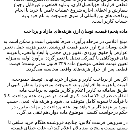
قطعی قرارداد حق‌العمل‌کاری، و تایید قطعی و غیرقابل رجوع
سفارش و اعطای اجازه شروع عملیات تامین یا خرید یا انجام
پرداخت های بین المللی از سوی جمبوجت به نام خود و به
حساب کاربر است.
ماده پنجم) قیمت، نوسان ارز، هزینه‌های مازاد و پرداخت
مبلغ اعلامی در مرحله برآورد، صرفاً تخمینی است و ممکن است به
علت نوسان نرخ ارز، تغییر قیمت فروشنده، تغییر هزینه حمل، تغییر
عوارض یا حقوق ورودی، تغییر وزن حجمی یا ابعاد واقعی، یا هزینه
های فرودگاهی یا گمرکی تعدیل یا تغییر گردد. برآورد اولیه به‌منزله
تعیین قیمت قطعی موضوع ماده ۳۳۹ قانون مدنی نیست؛ قیمت
قطعی پس از احراز هزینه‌های واقعی محاسبه می‌گردد.
اگر پس از پرداخت کاربر و پیش از خرید نهایی توسط جمبوجت،
قیمت یا هزینه ها افزایش یابد، جمبوجت موضوع را به‌طور کتبی از
طریق سامانه به کاربر اعلام و کاربر متعهد به پرداخت مابه
التفاوت ظرف ۷۲ ساعت کاری است. در صورت عدم پرداخت، کالا
یا فرآیند تا تسویه کامل متوقف می شود و هزینه های تبعی، حسب
مورد بر عهده کاربر خواهد بود. عدم پرداخت در مهلت مقرر، در
حکم درخواست کنسلی موضوع ماده دوازدهم تلقی می‌گردد.
در سرویس فرست کلاس: چنانچه فروشنده هنگام خرید مبلغی تا
سقف بیست و پنج درصد بالاتر اعلام کند (به علت خطای قیمت،