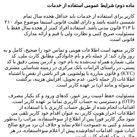
ماده دوم) شرایط عمومی استفاده از خدمات
کاربر برای استفاده از خدمات باید حداقل هجده سال تمام
شمسی داشته باشد و دارای اهلیت قانونی استیفا موضوع مواد ۲۱۰
تا ۲۱۳ قانون مدنی باشد. استفاده افراد کمتر از هجده سال فقط با
مسئولیت صریح کتبی و نظارت ولی یا قیم و ارائه مدارک
قانونی است.
کاربر متعهد است اطلاعات هویتی و تماس خود را صحیح، کامل و به
روز وارد کند؛ از جمله نام و نام خانوادگی مطابق کارت ملی، کد
ملی، شماره همراه ثبت‌شده به نام خود، و آدرس پستی دقیق با کد
پستی، در راستای الزامات بانک مرکزی در زمینه شناسایی مشتری
(KYC) و قانون مبارزه با پولشویی. هر اثر ناشی از نقص یا اشتباه
اطلاعات (از جمله تاخیر، عدم تحویل، افزایش هزینه، برگشت
مرسوله و مانند آن) بر عهده کاربر است.
مسئولیت حفظ امنیت رمز عبور، کدهای ورود و کد یکبار مصرف
(OTP) و دسترسی به حساب کاربری تماما بر عهده کاربر است.
اقدامات انجام شده از طریق حساب کاربری یا با استفاده از
اطلاعات احراز هویت کاربر، به عنوان اقدام خود کاربر تلقی می
شود مگر کاربر فوراً پس از اطلاع از سوءاستفاده، مراتب را به‌طور
مستند و کتبی به جمبوجت اعلام نماید و خلاف آن نزد مرجع صالح
اثبات شود. اقدامات انجام‌شده پیش از اعلام سوءاستفاده، در هر
حال در حکم اقدام کاربر است.