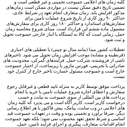
کلیه زمان های اعلامی جمبوجت تخمینی و غیر قطعی است و
تضمین تاریخ دقیق ممکن نیست در مواردی ممکن است زمان‌های
مذکور افزایش یابد. زمان متعارف انجام تعهد در شرایط عادی،
حداکثر ۹۰ روز کاری از تاریخ شروع عملیات تأمین برای
سفارش‌های استاندارد و حداکثر ۱۸۰ روز کاری برای سفارش‌های
مشمول ماده ششم این قرارداد است. مبنای شروع محاسبه زمان
حمل، زمانی است که کالا به ایستگاه یا انبار خارجی جمبوجت تحویل
و ثبت شود.
تعطیلات کشور مبدا (مانند سال نو چینی) یا تعطیلی های اجباری
(قرنطینه و مشابه) موجب افزایش زمان تحویل می شود. تاخیرهای
ناشی از فروشنده، شرکت حمل، فرآیندهای گمرکی، محدودیت های
صادراتی یا تحریمی، فورس ماژور یا زیرساخت، از اختیار جمبوجت
خارج است و جمبوجت مسئول خسارت تاخیر خارج از کنترل خود
نیست.
پرداخت موفق توسط کاربر به منزله تایید قطعی و غیرقابل رجوع
سفارش و اعطای اجازه شروع عملیات تامین یا خرید یا انجام
پرداخت های بین المللی از سوی جمبوجت به نیابت و حسب
درخواست کاربر است. کاربر آگاه است و می پذیرد که کلیه زمان
های اعلامی در وب سایت، پیامک، پیش فاکتور یا هر اطلاع رسانی
دیگر، صرفا برآورد و تخمینی بوده و وقت در تعهدات جمبوجت قید
اساسی و شرط تحقق تعهد محسوب نمی شود؛ بلکه تعهد جمبوجت
انجام اقدامات متعارف، پیگیری و اجرای فرآیند تامین، حمل،