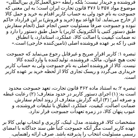
فروشنده و خریدار نیست؛ بلکه رابطه «حق‌العمل‌کاری بین‌المللی»
موضوع مواد ۳۵۷ تا ۳۷۶ قانون تجارت ایران است؛ به این معنی که
جمبوجت به نام خود ولی به حساب کاربر اقدام به خرید و حمل کالا
از خارج می‌نماید. لذا قواعد بیع (خرید و فروش) بر این قرارداد حاکم
نبوده و جمبوجت صرفاً مسئولیت حسن انجام عمل (انجام سفارش
طبق دستور کتبی یا الکترونیک کاربر) یا حمل طبق دستور را دارد و
نه ضمانت کیفیت یا اصالت کالا، عملکرد، استاندارد، یا انطباق
فنی را که بر عهده فروشنده اصلی (تامین‌کننده خارجی) است.»
تبصره ۱: کاربر اقرار صریح و غیرقابل رجوع می‌نماید که جمبوجت
تحت هیچ عنوان، مالک، فروشنده، تولیدکننده یا واردکننده کالا
نیست. کالا از فروشنده اصلی به نام جمبوجت ولی به حساب کاربر
خریداری می‌گردد و ریسک تجاری کالا از لحظه خرید بر عهده کاربر
است.
تبصره ۲: به استناد ماده ۳۶۲ قانون تجارت، تعهد جمبوجت محدود
است به: (۱) اجرای دستور کاربر در حدود متعارف؛ (۲) رعایت غبطه
و صرفه آمر؛ (۳) ارائه گزارش متعارف از روند انجام سفارش.
ضمانت اصالت، کیفیت، عملکرد، انطباق با تبلیغات فروشنده، و
عیوب پنهان کالا، در زمره تعهدات جمبوجت قرار ندارد.
مشخصات کالا، فروشنده، مدل، لینک، کاربری و انتخاب نهایی کالا بر
عهده کاربر است مگر آنکه جمبوجت کتباً طی سند جداگانه با امضای
رسمی مسئولیت انتخاب را پذیرفته باشد. صرف ارائه راهنمایی،