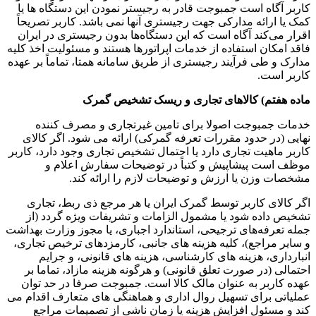
کاربر آگاه است جمبوجت قادر به رجیستر نمودن این دستگاه ها یا
کمک یا ارائه مدارکی جهت رجیستری آنها نمی باشد. کاربر تصریحاً
اقرار می‌کند آگاه است که این دستگاه‌ها بدون رجیستری در ایران
فاقد امکان استفاده از خدمات اپراتورها هستند و مسئولیت اخذ کلیه
مدارک و طی فرآیند رجیستری از طریق سامانه همتا، تماماً بر عهده
کاربر است.
ماده هفتم) کالاهای تجاری و ریسک تشخیص گمرک
خدمات جمبوجت اصولا برای تامین غیرتجاری و مصرف کننده
نهایی (در حدود مقررات تعرفه گمرکی) ارائه می شود. اگر کالای
کاربر ماهیت تجاری دارد یا احتمال تشخیص تجاری وجود دارد، کاربر
موظف است پیشاپیش و کتباً در توضیحات سفارش اعلام و
مشخصات وزن یا ارزش و توضیحات لازم را ارائه کند.
اگر کالای کاربر توسط گمرک ایران یا هر مرجع ذی ربط، تجاری
تشخیص داده شود یا مشمول الزامات و تشریفات ویژه گردد (از
جمله تعرفه‌های ترجیحی، استاندارد اجباری، یا مجوز وزارت بهداشت
و سایر مراجع)، کلیه هزینه های جانبی، کارمزدهای ترخیص تجاری،
انبارداری، هزینه های کارشناسی، هزینه های قانونی، و جرایم
احتمالی (در صورت تعلق قانونی) و هرگونه هزینه مازاد، تماما بر
عهده کاربر به عنوان مالک کالا است. جمبوجت صرفا در حد توان
عملیاتی برای تسهیل روال اداری و هماهنگی های متعارف اقدام می
کند و مسئول افزایش هزینه یا زمان ناشی از تصمیمات مراجع