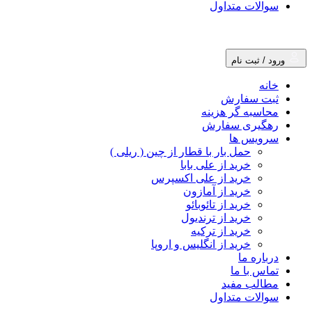
سوالات متداول
ورود / ثبت نام
خانه
ثبت سفارش
محاسبه گر هزینه
رهگیری سفارش
سرویس ها
حمل بار با قطار از چین ( ریلی )
خرید از علی بابا
خرید از علی اکسپرس
خرید از آمازون
خرید از تائوبائو
خرید از ترندیول
خرید از ترکیه
خرید از انگلیس و اروپا
درباره ما
تماس با ما
مطالب مفید
سوالات متداول