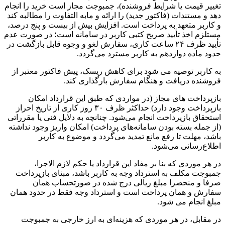
تغییر قیمت یا شرایط فروشنده)، جمبوجت مجاز است خرید را انجام
دهد و مستندات (فاکتور جدید) را ارائه و مابه التفاوت را مطالبه کند
و کاربر متعهد به پرداخت است. افزایش بیش از بیست و پنج درصد،
مستلزم اخذ تأیید صریح کتبی کاربر در سامانه است؛ در صورت عدم
تأیید ظرف ۲۴ ساعت کاری، سفارش لغو و وجوه قابل بازگشت در
حدود ماده دوازدهم به کاربر مسترد می‌گردد.
به کاربر توصیه می شود برای کاهش ریسک، پیش فاکتور معتبر از
فروشنده دریافت و هنگام سفارش بارگذاری کند.
بازپرداخت های مجاز (در مواردی که طبق این قرارداد امکان
بازپرداخت وجود دارد) حداکثر ظرف ۳۰ روز کاری از تاریخ احراز
استحقاق بازپرداخت انجام می‌شود. چنانچه به دلایل فنی یا مقرراتی
(از جمله بسته بودن سامانه‌های پرداخت) امکان واریز وجود نداشته
باشد، مهلت تا رفع مانع تمدید می‌گردد و موضوع به کاربر
اطلاع‌رسانی می‌شود.
در هر موردی که بنا بر مفاد این قرارداد یا حکم لازم الاجرا،
جمبوجت مکلف به استرداد وجه به کاربر باشد، مبنای بازپرداخت
صرفا و منحصرا مبلغ ریالی درج شده در صورتحساب همان
سفارش و همان پرداخت است و استرداد وجه فقط در حدود همان
مبلغ انجام می شود.
در مقابل، در هر موردی که هزینه‌ای به ارز خارجی به جمبوجت