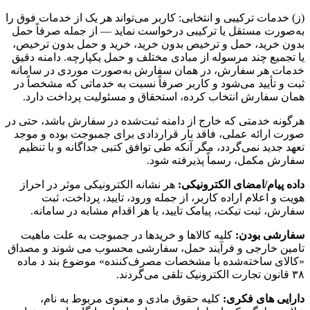
(ز) خدمات ترکیبی و انتخابی: کاربر می‌تواند هر یک از خدمات فوق را
به‌صورت مستقل یا ترکیبی درخواست نماید — از جمله صرفاً حمل
بدون خرید، حمل و ترخیص بدون خرید، خرید و حمل بدون ترخیص،
یا تجمیع چند مرسوله از مبادی مختلف و حمل یکپارچه. دامنه دقیق
خدمات هر سفارش، در همان سفارش به‌صورت موردی در سامانه
ثبت و تأیید می‌شود و کاربر صرفاً نسبت به خدماتی که مشخصاً در
همان سفارش انتخاب کرده، استحقاق و مسئولیت پرداخت دارد.
هرگونه خدمتی که خارج از دامنه ثبت‌شده در سفارش باشد، حتی در
صورت ارائه عملی، فاقد بار قراردادی برای جمبوجت بوده و موجد
تعهد جدید نمی‌گردد، مگر آنکه طی توافق کتبی جداگانه و با تنظیم
سفارش مکمل، رسماً پذیرفته شود.
داده پیام/امضای الکترونیکی:
هر نشانه الکترونیکی موثر در احراز
هویت و اعلام اراده کاربر، از جمله ورود، تایید، پرداخت، ثبت
سفارش، ثبت تیکت، پیامک تایید، یا هر اقدام مشابه در سامانه.
سفارشی بودن:
کلیه کالاها و خریدها در جمبوجت به علت ماهیت
تامین خارجی و فرآیند حمل، سفارشی محسوب می شوند و مصداق
«کالای ساخته‌شده با مشخصات مصرف‌کننده» موضوع بند د ماده
۳۸ قانون تجارت الکترونیک تلقی می‌گردند.
دارایی های فکری:
کلیه حقوق مادی و معنوی مربوط به نام،