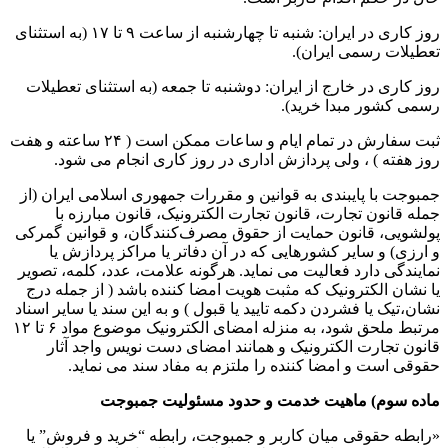
روز کاری در ایران: شنبه تا چهارشنبه از ساعت ۹ تا ۱۷ (به استثنای
تعطیلات رسمی ایران).
روز کاری در خارج از ایران: دوشنبه تا جمعه (به استثنای تعطیلات
رسمی کشور مبدا خرید).
ثبت سفارش در تمام ایام و ساعات ممکن است ( ۲۴ ساعته و هفت
روز هفته ) ، ولی پردازش اداری در روز کاری انجام می شود.
جمبوجت با پایبندی به قوانین و مقررات جمهوری اسلامی ایران (از
جمله قانون تجارت، قانون تجارت الکترونیک، قانون مبارزه با
پولشویی، قانون حمایت از حقوق مصرف‌کنندگان، و قوانین گمرکی
و ارزی) و سایر کشورهایی که در آن دفاتر یا مراکز پردازش یا
نمایندگی دارد فعالیت می نماید. هرگونه علامت، عدد، کلمه، تصویر
یا نشان الکترونیک که مثبت هویت امضا کننده باشد ( از جمله درج
نشان،تیک یا فشردن دکمه تایید یا قبول ) و به این سند یا سایر اسناد
مرتبط ملحق شود، به منزله امضای الکترونیک موضوع مواد ۶ تا ۱۲
قانون تجارت الکترونیک و همانند امضای دست نویس واجد آثار
حقوقی است و امضا کننده را ملتزم به مفاد سند می نماید.
ماده سوم) ماهیت خدمت و حدود مسئولیت جمبوجت
«رابطه حقوقی میان کاربر و جمبوجت، رابطه “خرید و فروش” یا