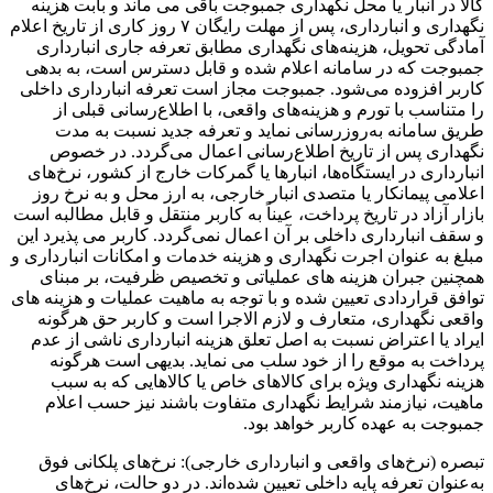
کالا در انبار یا محل نگهداری جمبوجت باقی می ماند و بابت هزینه
نگهداری و انبارداری، پس از مهلت رایگان ۷ روز کاری از تاریخ اعلام
آمادگی تحویل، هزینه‌های نگهداری مطابق تعرفه جاری انبارداری
جمبوجت که در سامانه اعلام شده و قابل دسترس است، به بدهی
کاربر افزوده می‌شود. جمبوجت مجاز است تعرفه انبارداری داخلی
را متناسب با تورم و هزینه‌های واقعی، با اطلاع‌رسانی قبلی از
طریق سامانه به‌روزرسانی نماید و تعرفه جدید نسبت به مدت
نگهداری پس از تاریخ اطلاع‌رسانی اعمال می‌گردد. در خصوص
انبارداری در ایستگاه‌ها، انبارها یا گمرکات خارج از کشور، نرخ‌های
اعلامی پیمانکار یا متصدی انبار خارجی، به ارز محل و به نرخ روز
بازار آزاد در تاریخ پرداخت، عیناً به کاربر منتقل و قابل مطالبه است
و سقف انبارداری داخلی بر آن اعمال نمی‌گردد. کاربر می پذیرد این
مبلغ به عنوان اجرت نگهداری و هزینه خدمات و امکانات انبارداری و
همچنین جبران هزینه های عملیاتی و تخصیص ظرفیت، بر مبنای
توافق قراردادی تعیین شده و با توجه به ماهیت عملیات و هزینه های
واقعی نگهداری، متعارف و لازم الاجرا است و کاربر حق هرگونه
ایراد یا اعتراض نسبت به اصل تعلق هزینه انبارداری ناشی از عدم
پرداخت به موقع را از خود سلب می نماید. بدیهی است هرگونه
هزینه نگهداری ویژه برای کالاهای خاص یا کالاهایی که به سبب
ماهیت، نیازمند شرایط نگهداری متفاوت باشند نیز حسب اعلام
جمبوجت به عهده کاربر خواهد بود.
تبصره (نرخ‌های واقعی و انبارداری خارجی): نرخ‌های پلکانی فوق
به‌عنوان تعرفه پایه داخلی تعیین شده‌اند. در دو حالت، نرخ‌های