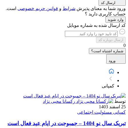
ارسال کد
ورود شما به معنای پذیرش
شرایط
و
قوانین حریم‌ خصوصی
است.
حساب کاربری دارید ؟
وارد شوید
کد ارسال شده به شماره موبایل
ارسال دوباره کد
0
شماره اشتباه است؟
ورود
کمپانی
توسط
رکسانا محبی نژاد
25 اسفند 1403
کمپانی
مسئولیت اجتماعی
تبریک سال نو 1404 – جمبوجت در ایام عید فعال است