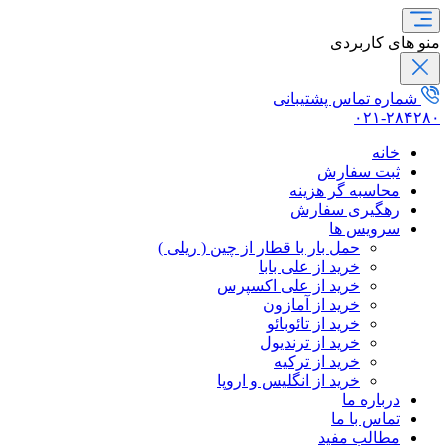
منو های کاربردی
شماره تماس پشتیبانی
۰۲۱-۲۸۴۲۸۰
خانه
ثبت سفارش
محاسبه گر هزینه
رهگیری سفارش
سرویس ها
حمل بار با قطار از چین ( ریلی )
خرید از علی بابا
خرید از علی اکسپرس
خرید از آمازون
خرید از تائوبائو
خرید از ترندیول
خرید از ترکیه
خرید از انگلیس و اروپا
درباره ما
تماس با ما
مطالب مفید