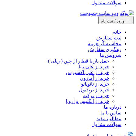
سوالات متداول
ورود / ثبت نام
خانه
ثبت سفارش
محاسبه گر هزینه
رهگیری سفارش
سرویس ها
حمل بار با قطار از چین ( ریلی )
خرید از علی بابا
خرید از علی اکسپرس
خرید از آمازون
خرید از تائوبائو
خرید از ترندیول
خرید از ترکیه
خرید از انگلیس و اروپا
درباره ما
تماس با ما
مطالب مفید
سوالات متداول