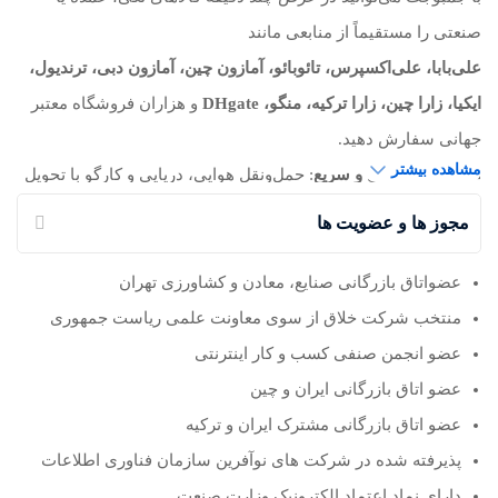
صنعتی را مستقیماً از منابعی مانند
علی‌بابا، علی‌اکسپرس، تائوبائو، آمازون چین، آمازون دبی، ترندیول،
ایکیا، زارا چین، زارا ترکیه، منگو، DHgate
و هزاران فروشگاه معتبر
جهانی سفارش دهید.
مشاهده بیشتر
◼️
واردات قانونی و سریع
: حمل‌ونقل هوایی، دریایی و کارگو با تحویل
۷–۱۵ روزه درب منزل
مجوز ها و عضویت ها
◼️
پرداخت ریالی امن
و
رهگیری لحظه‌ای
سفارش تا تحویل نهایی
◼️
پشتیبانی ۲۴/۷
و
اعتبارسنجی فروشندگان
برای تضمین کیفیت
عضواتاق بازرگانی صنایع، معادن و کشاورزی تهران
جمبوجت، پل مطمئن شما برای
خرید از چین‌
،
خرید از ترکیه
و
منتخب شرکت خلاق از سوی معاونت علمی ریاست جمهوری
سفارش از آمازون و فروشگاه‌های بین‌المللی
با یک کلیک!
عضو انجمن صنفی کسب و کار اینترنتی
عضو اتاق بازرگانی ایران و چین
عضو اتاق بازرگانی مشترک ایران و ترکیه
پذیرفته شده در شرکت های نوآفرین سازمان فناوری اطلاعات
دارای نماد اعتماد الکترونیک وزارت صنعت