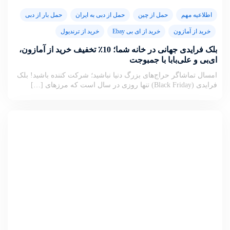
اطلاعیه مهم
حمل از چین
حمل از دبی به ایران
حمل بار از دبی
خرید از آمازون
خرید از ای بی Ebay
خرید از ترندیول
بلک فرایدی جهانی در خانه شما؛ 10٪ تخفیف خرید از آمازون،
ای‌بی و علی‌بابا با جمبوجت
امسال تماشاگر حراج‌های بزرگ دنیا نباشید؛ شرکت کننده باشید! بلک
فرایدی (Black Friday) تنها روزی در سال است که مرزهای […]