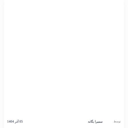
سمیرا یگانه
05 آذر 1404
توسط