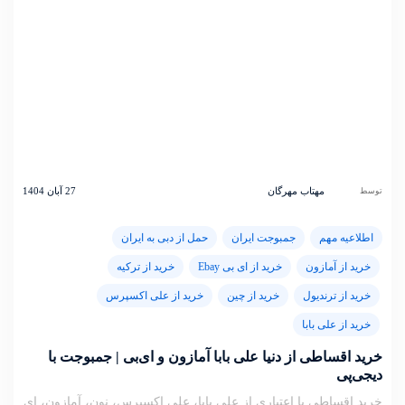
مهتاب مهرگان
27 آبان 1404
توسط
اطلاعیه مهم
جمبوجت ایران
حمل از دبی به ایران
خرید از آمازون
خرید از ای بی Ebay
خرید از ترکیه
خرید از ترندیول
خرید از چین
خرید از علی اکسپرس
خرید از علی بابا
خرید اقساطی از دنیا علی بابا آمازون و ای‌بی | جمبوجت با
دیجی‌پی
خرید اقساطی یا اعتباری از علی بابا، علی اکسپرس، نون، آمازون، ای‌