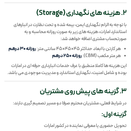
2. هزینه های نگهداری (Storage)
خرید از تائوبائو
با توجه به الزام نگهداری ایمن، بیمه شده و تحت نظارت در انبارهای
استاندارد امارات، هزینه های زیر به صورت روزانه محاسبه و به
خرید از ترندیول
صورتحساب مشتری اضافه خواهد شد:
هر کارتن با ابعاد حداکثر 45×45×45 سانتی متر:
روزانه 30 درهم
هر متر مکعب (CBM):
روزانه 250 درهم
خرید از ترکیه
این هزینه ها کاملا منطبق با عرف خدمات انبارداری حرفه ای در امارات
بوده و شامل امنیت، نگهداری استاندارد و مدیریت موجودی می باشد.
خرید از انگلیس و اروپا
3. گزینه های پیش روی مشتریان
در شرایط فعلی، مشتریان محترم صرفا دو مسیر تصمیم گیری دارند:
گزینه اول:
تحویل حضوری یا معرفی نماینده در کشور امارات