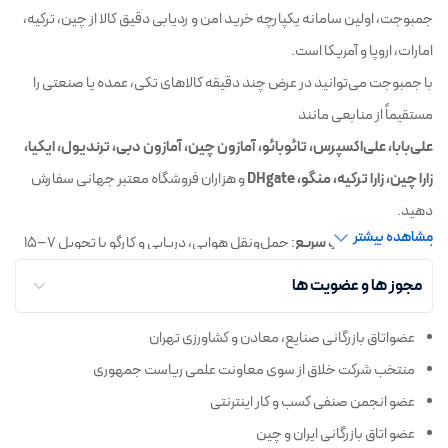
خرید از انگلیس و اروپا
جمبوجت، اولین سامانه یکپارچه خرید امن و ردیابی دقیق کالا از چین، ترکیه،
خرید تکی یا شخصی از چین با جمبوجت
امارات، اروپا و آمریکا است.
با جمبوجت می‌توانید در عرض چند دقیقه کالاهای تکی، عمده یا صنعتی را
مستقیماً از منابعی مانند
علی‌بابا، علی‌اکسپرس، تائوبائو، آمازون چین، آمازون دبی، ترندیول، ایکیا،
زارا چین، زارا ترکیه، منگو، DHgate
و هزاران فروشگاه معتبر جهانی سفارش
دهید.
مشاهده بیشتر
◼️
واردات قانونی و سریع
: حمل‌ونقل هوایی، دریایی و کارگو با تحویل ۷–۱۵
روزه درب منزل
مجوز ها و عضویت ها
◼️
پرداخت ریالی امن
و
رهگیری لحظه‌ای
سفارش تا تحویل نهایی
عضواتاق بازرگانی صنایع، معادن و کشاورزی تهران
◼️
پشتیبانی ۲۴/۷
و
اعتبارسنجی فروشندگان
برای تضمین کیفیت
منتخب شرکت خلاق از سوی معاونت علمی ریاست جمهوری
جمبوجت، پل مطمئن شما برای
خرید از چین‌
،
خرید از ترکیه
و
سفارش از
عضو انجمن صنفی کسب و کار اینترنتی
آمازون و فروشگاه‌های بین‌المللی
با یک کلیک!
عضو اتاق بازرگانی ایران و چین