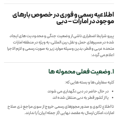
اطلاعیه رسمی و فوری در خصوص بارهای
سرویس ها
موجود در امارات – دبی
سرویس ها
درباره ما
پیرو شرایط اضطراری ناشی از وضعیت جنگی و محدودیت های ایجاد
شده در مسیرهای حمل و نقل بین المللی، به ویژه در منطقه امارات
متحده عربی و قطر، بدین وسیله موارد زیر به صورت رسمی و لازم الاجرا
حمل بار با قطار از چین ( ریلی )
اعلام می گردد:
تماس با ما
1. وضعیت فعلی محموله ها
خرید از علی بابا
مطالب مفید
کلیه سفارش ها و بسته هایی که:
خرید از علی اکسپرس
در حال حاضر در دبی نگهداری می شوند
سوالات متداول
یا از کشور قطر به دبی منتقل شده اند
تا اطلاع ثانوی و صدور مجوزهای رسمی خروج از سوی مراجع ذی صلاح
خرید از آمازون
امارات، امکان ارسال به مقصد نهایی (از جمله ایران) را ندارند.