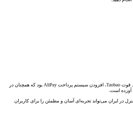
Taobao بزرگ‌ترین پلتفرم C2C چین است که در سال 2003 تأسیس شد و با گذشت زمان به بزرگ‌ترین بازار این کشور تبدیل شد. یکی از نقاط قوت Taobao، افزودن سیستم پرداخت AliPay بود که همچنان در
 آورده است.
 تحویل درب منزل در ایران می‌تواند تجربه‌ای آسان و مطمئن را برای کاربران