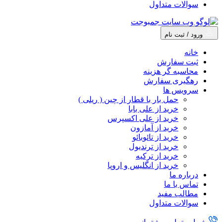
سوالات متداول
ورود / ثبت نام
خانه
ثبت سفارش
محاسبه گر هزینه
رهگیری سفارش
سرویس ها
حمل بار با قطار از چین ( ریلی )
خرید از علی بابا
خرید از علی اکسپرس
خرید از آمازون
خرید از تائوبائو
خرید از ترندیول
خرید از ترکیه
خرید از انگلیس و اروپا
درباره ما
تماس با ما
مطالب مفید
سوالات متداول