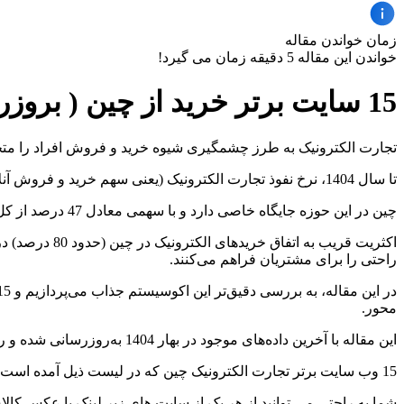
زمان خواندن مقاله
خواندن این مقاله 5 دقیقه زمان می گیرد!
15 سایت برتر خرید از چین ( بروزرسانی 1404)
تجارت الکترونیک به طرز چشمگیری شیوه خرید و فروش افراد را مت
تا سال 1404، نرخ نفوذ تجارت الکترونیک (یعنی سهم خرید و فروش آنلاین) در جهان به حدود 20 درصد رسیده و پیش‌بینی می‌شود تا سال 1408 این عدد به 25 درصد برسد.
چین در این حوزه جایگاه خاصی دارد و با سهمی معادل 47 درصد از کل فروش تجارت الکترونیک، فاصله زیادی با نزدیک‌ترین رقیب خود (سنگاپور) دارد که حدود 15 درصد اختلاف دارند.
اکثریت قریب ب
راحتی را برای مشتریان فراهم می‌کنند.
محور.
این مقاله با آخرین داده‌های موجود در بهار 1404 به‌روزرسانی شده و رتبه‌بندی‌ها براساس آمار SimilarWeb انجام شده است.
15 وب سایت برتر تجارت الکترونیک چین که در لیست ذیل آمده است به زبان چینی بوده و برای ترجمه باید از وب سایت گوگل استفاده کنید.
شما به راحتی می توانید از هر یک از سایت های زیر لینک یا عکس کالای