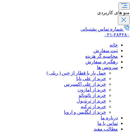
منو های کاربردی
شماره تماس پشتیبانی
۰۲۱-۲۸۴۲۸۰
خانه
ثبت سفارش
محاسبه گر هزینه
رهگیری سفارش
سرویس ها
حمل بار با قطار از چین ( ریلی )
خرید از علی بابا
خرید از علی اکسپرس
خرید از آمازون
خرید از تائوبائو
خرید از ترندیول
خرید از ترکیه
خرید از انگلیس و اروپا
درباره ما
تماس با ما
مطالب مفید