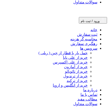
سوالات متداول
ورود / ثبت نام
خانه
ثبت سفارش
محاسبه گر هزینه
رهگیری سفارش
سرویس ها
حمل بار با قطار از چین ( ریلی )
خرید از علی بابا
خرید از علی اکسپرس
خرید از آمازون
خرید از تائوبائو
خرید از ترندیول
خرید از ترکیه
خرید از انگلیس و اروپا
درباره ما
تماس با ما
مطالب مفید
سوالات متداول