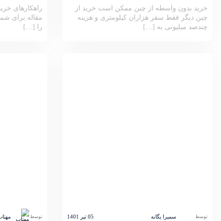
خرید بدون واسطه از چین ممکن است خرید از
راهکارهای خرید 
چین دیگر فقط سفر هزاران کیلومتری و هزینه
مقاله برای شما
چندصد میلیونی به […]
را […]
سمیرا یگانه
05 تیر 1401
مهتاب
توسط
توسط