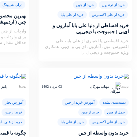
خرید از ترندیول
خرید از چین
دراپ شیپینگ
خرید از علی اکسپرس
خرید از علی بابا
بهترین محصولا
چین ( اردیبهشت 4
خرید اقساطی از دنیا علی بابا آمازون و
واردات از چین یا
ای‌بی | جمبوجت با دیجی‌پی
برای واردات و 
خرید اقساطی یا اعتباری از علی بابا، علی
حداقل مقدار سفارش (
اکسپرس، نون، آمازون، ای‌ بی و ای‌بی: همکاری
ویژه جمبوجت و دیجی‌ […]
مهتاب مهرگان
02 مرداد 1402
پانیز
توسط
توسط
دسته‌بندی نشده
آموزش خرید از چین
آموزش تجار
حمل از چین
خرید از چین
خرید از چین
خرید از علی اکسپرس
خرید از علی بابا
خرید از علی بابا
خرید بدون واسطه از چین
چگونه با قیمت