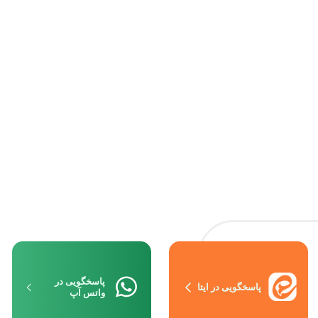
پاسخگویی در
پاسخگویی در ایتا
واتس آپ