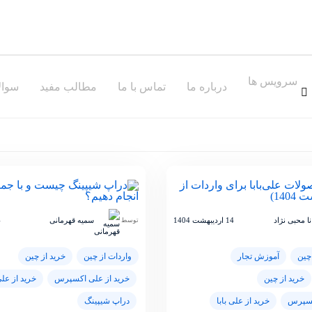
ارسال کد
سرویس ها
درباره ما
ورود شما به معنای پذیرش
شرایط
و
تماس با ما
مطالب مفید
قوانین حریم‌ خصوصی
سوال
است.
حساب کاربری ندارید ؟
ثبت نام کنید
ا محبی نژاد
14 اردیبهشت 1404
سمیه قهرمانی
14
توسط
چین
آموزش تجار
واردات از چین
خرید از چین
خرید از چین
خرید از علی اکسپرس
خرید از علی
کسپرس
خرید از علی بابا
دراپ شیپینگ