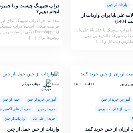
واردات از چین
دراپ شیپینگ چیست و با جمب
انجام دهیم؟
ت علی‌بابا برای واردات از
مقدمه: چرا دراپ شیپینگ برای ایرا
140)
فرصت طلایی است؟ دراپ شیپینگ
 دراپ شیپینگ با علی‌بابا علی‌بابا
(Dropshipping) یکی از ساده‌تر
دراپ‌شیپرها چالش‌هایی مثل
روش‌ها برای […]
MOQ) و […]
 وزیری پور
11 اسفند 1401
مهتاب مهرگان
توسط
آموزش خرید از چین
آموزش خرید از چین
حمل از چین
خرید از علی اکسپرس
خرید از چین
خرید از علی اکسپر
خرید از علی بابا
واردات از چین
 ارزان از چین خرید کنید
واردات از چین حمل از چین