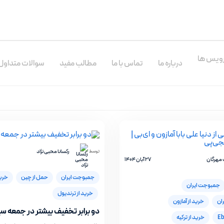
ارسال کد
ویس ها
درباره ما
تماس با ما
مطالب مفید
سوالات متداول
ورود شما به معنای پذیرش
شرایط
و
قوانین حریم‌ خصوصی
است.
حساب کاربری ندارید ؟
ثبت نام کنید
رکسانا محبی نژاد
توسط
مهرگان
27 آبان 1404
جمبوجت ایران
حمل از چین
خرید
جمبوجت ایران
خرید از ترندیول
ران
خرید از آمازون
دو برابر تخفیف بیشتر در جمعه سیاه ( 2
خرید از ترکیه