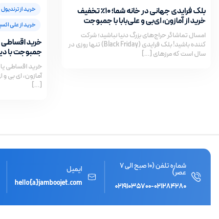
خرید از ترندیول
بلک فرایدی جهانی در خانه شما؛ 10٪ تخفیف
خرید از آمازون، ای‌بی و علی‌بابا با جمبوجت
خرید از علی اکس
امسال تماشاگر حراج‌های بزرگ دنیا نباشید؛ شرکت
خرید اقساطی از 
کننده باشید! بلک فرایدی (Black Friday) تنها روزی در
جمبوجت با دی
سال است که مرزهای […]
خرید اقساطی یا ا
آمازون، ای‌ بی و
[…]
شماره تلفن (10 صبح الی 7
ایمیل
عصر)
hello{a}jamboojet.com
۰۲۱۹۱۰۳۵۷۰۰
-
۰۲۱۲۸۴۲۸۰