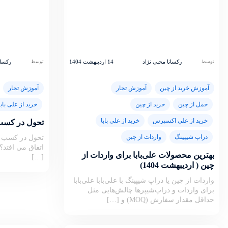
رکسانا محبی نژاد
14 اردیبهشت 1404
رکسان
توسط
توسط
آموزش خرید از چین
آموزش تجار
آموزش تجار
حمل از چین
خرید از چین
خرید از علی بابا
خرید از علی اکسپرس
خرید از علی بابا
تحول در کسب و
دراپ شیپینگ
واردات از چین
تحول در کسب و 
اتفاق می افتد؟ 
بهترین محصولات علی‌بابا برای واردات از
[…]
چین ( اردیبهشت 1404)
واردات از چین یا دراپ شیپینگ با علی‌بابا علی‌بابا
برای واردات و دراپ‌شیپرها چالش‌هایی مثل
حداقل مقدار سفارش (MOQ) و […]