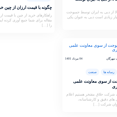
چگونه با قیمت ارزان از چین خری
ا از دبی به ایران توسط جمبوجت
راهکارهای خرید از چین با قیمت ارز
یار زیادی است دبی به عنوان یکی
مقاله برای شما جمع آوری کرده ایم
را […]
 مهرگان
04 مرداد 1401
رسانه ها
صنعت
جت از سوی معاونت علمی
ری
ک شرکت خلاق مفتخر هستیم اعلام
بی های دقیق و کارشناسانه،
وان شرکت […]