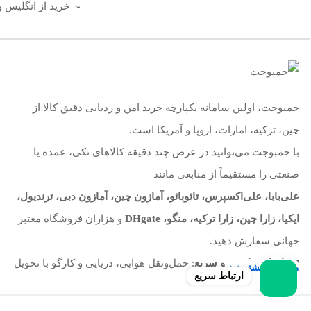
خرید از انگلیس و 
جمبوجت، اولین سامانه یکپارچه خرید امن و ردیابی دقیق کالا از
چین، ترکیه، امارات، اروپا و آمریکا است.
با جمبوجت می‌توانید در عرض چند دقیقه کالاهای تکی، عمده یا
صنعتی را مستقیماً از منابعی مانند
علی‌بابا، علی‌اکسپرس، تائوبائو، آمازون چین، آمازون دبی، ترندیول،
ایکیا، زارا چین، زارا ترکیه، منگو، DHgate
و هزاران فروشگاه معتبر
جهانی سفارش دهید.
◼️
واردات قانونی و سریع
: حمل‌ونقل هوایی، دریایی و کارگو با تحویل
مشاهده بیشتر
ارتباط سریع
۷–۱۵ روزه درب منزل
◼️
پرداخت ریالی امن
و
رهگیری لحظه‌ای
سفارش تا تحویل نهایی