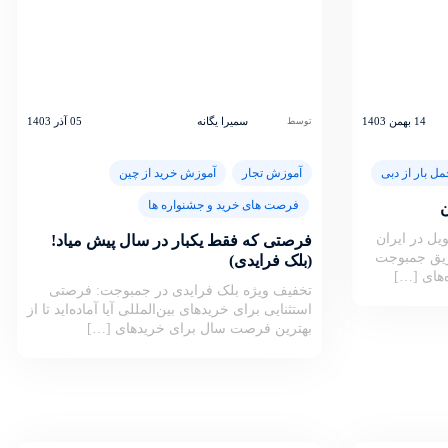
14 بهمن 1403
سمیرا یگانه
05 آذر 1403
توسط
مل بار از دبی
آموزش تجار
آموزش خرید از چین
فرصت های خرید و جشنواره ها
ن
یل در ایران
فرصتی که فقط یکبار در سال پیش میاد!
Amazon.a) از طریق جمبوجت
(بلک فرایدی)
‌های […]
تخفیف ویژه بلک فرایدی در جمبوجت: فرصتی
استثنایی برای خریدهای بین‌المللی آیا آماده‌اید تا از
بهترین فرصت سال برای خریدهای […]