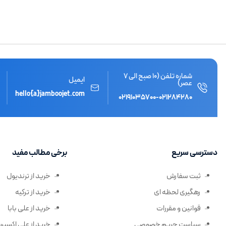
شماره تلفن (10 صبح الی 7
ایمیل
عصر)
hello{a}jamboojet.com
۰۲۱۹۱۰۳۵۷۰۰
-
۰۲۱۲۸۴۲۸۰
دسترسی سریع
برخی مطالب مفید
ثبت سفارش
خرید از ترندیول
رهگیری لحظه ای
خرید از ترکیه
قوانین و مقررات
خرید از علی بابا
سیاست حریم خصوصی
خرید از علی اکسپ