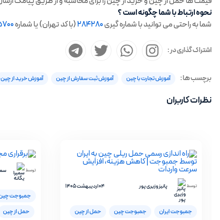
قیمت ها حمل از چین و خرید از چین را برای محاسبه و از طریق پیامک ارسا
نحوه ارتباط با شما چگونه است ؟
شما به راحتی می توانید با شماره گیری
284280
(با کد تهران) یا شماره
5700
اشتراک گذاری در :
برچسب ها :
آموزش تجارت با چین
آموزش ثبت سفارش از چین
آموزش خرید از چین
نظرات کاربران
سمیر
توسط
پانیز وزیری پور
04 اردیبهشت 1405
توسط
جمبوجت چین
جمبوجت ایران
جمبوجت چین
حمل از چین
حمل از چین