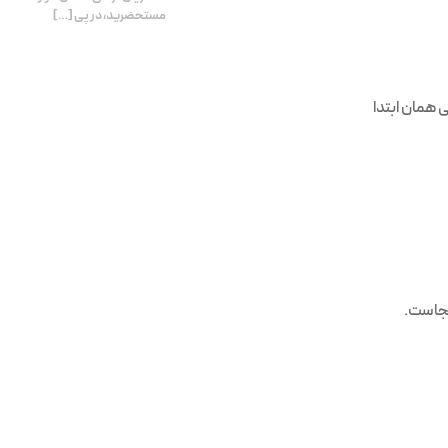
مستحضرید، در پی […]
 همان ابتدا
کجاست.