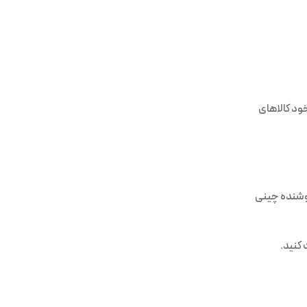
ود کالاهای
 شده است، ابتدا 24 ساعت هیچ پیامی به فروشنده چینی
کنید.