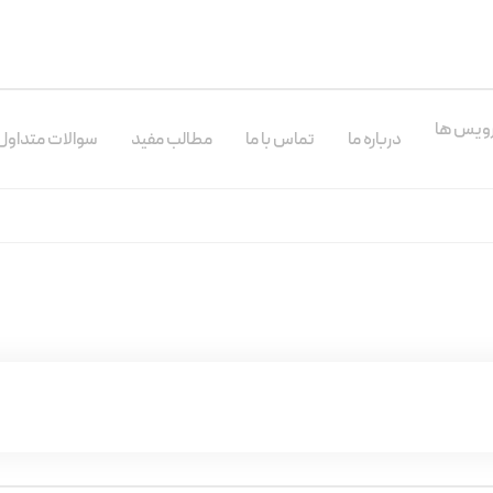
ارسال کد
ویس ها
درباره ما
تماس با ما
مطالب مفید
سوالات متداول
ورود شما به معنای پذیرش
شرایط
و
قوانین حریم‌ خصوصی
است.
حساب کاربری ندارید ؟
ثبت نام کنید