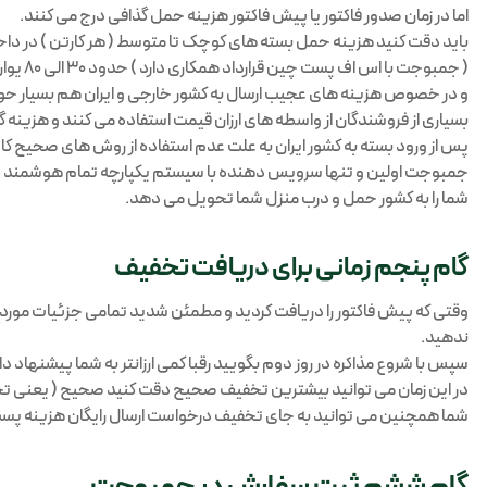
اما در زمان صدور فاکتور یا پیش فاکتور هزینه حمل گذافی درج می کنند.
باید دقت کنید هزینه حمل بسته های کوچک تا متوسط ( هر کارتن ) در د
( جمبوجت با اس اف پست چین قرارداد همکاری دارد ) حدود 30 الی 80 یوان است.
و در خصوص هزینه های عجیب ارسال به کشور خارجی و ایران هم بسیار حو
بسیاری از فروشندگان از واسطه های ارزان قیمت استفاده می کنند و هزینه گم
پس از ورود بسته به کشور ایران به علت عدم استفاده از روش های صحیح ک
جمبوجت اولین و تنها سرویس دهنده با سیستم یکپارچه تمام هوشمند جهت
شما را به کشور حمل و درب منزل شما تحویل می دهد.
گام پنجم زمانی برای دریافت تخفیف
ندهید.
سپس با شروع مذاکره در روز دوم بگویید رقبا کمی ارزانتر به شما پیشنهاد داد
در این زمان می توانید بیشترین تخفیف صحیح دقت کنید صحیح ( یعنی تخفی
شما همچنین می توانید به جای تخفیف درخواست ارسال رایگان هزینه پست