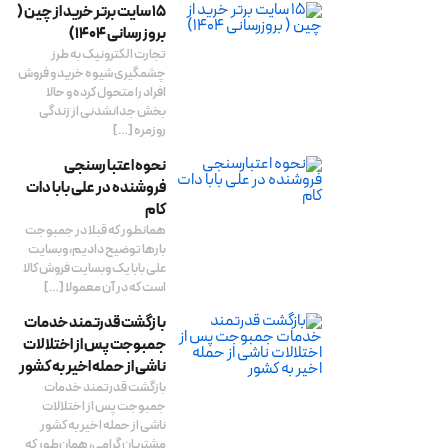
15 سایت برتر خرید از چین (
بروزرسانی 1404)
تجارت الکترونیک به طرز
چشمگیری شیوه خرید و فروش
افراد را متحول کرده و حالا
بخش جدانشدنی از زندگی
روزمره […]
نحوه اعتبارسنجی
فروشنده در علی بابا دات
کام
همانطور که قبلا در جمبوجت
بارها توضیح دادیم، وبسایت
علی بابا یک وبسایت فروش کالا
است که در آن معمولا […]
بازگشت قدرتمند خدمات
جمبوجت پس از اختلالات
ناشی از حمله اخیر به کشور
بازگشت قدرتمند خدمات
جمبوجت پس از اختلالات
ناشی از حمله اخیر به کشور
مشتریان گرامی، همان‌طور که