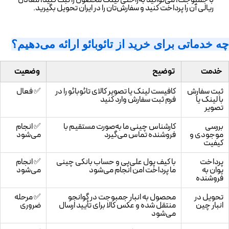
با جمبوجت، می‌توانید به‌راحتی لینک محصول را ثبت کنید، معادل
ریالی آن را پرداخت کنید و سفارش‌تان را در ایران تحویل بگیرید.
چه خدماتی برای خرید از تائوبائو ارائه می‌دهیم؟
خدمت
توضیح
وضعیت
ثبت سفارش
کافیست لینک یا تصویر کالای تائوبائو را در
✅ فعال
با لینک یا
فرم ثبت سفارش وارد کنید
تصویر
بررسی
کارشناس چینی ما به‌صورت مستقیم با
✅ انجام
موجودی و
فروشنده تماس می‌گیرد
می‌شود
کیفیت
پرداخت
با کیف پول علی‌پی و حساب بانکی چینی
✅ انجام
یوان به
ما پرداخت امن انجام می‌شود
می‌شود
فروشنده
تحویل در
محصول به انبار جمبوجت در گوانجو
✅ مرحله
انبار چین
منتقل شده و عکس کالا برای تأیید ارسال
ضروری
می‌شود