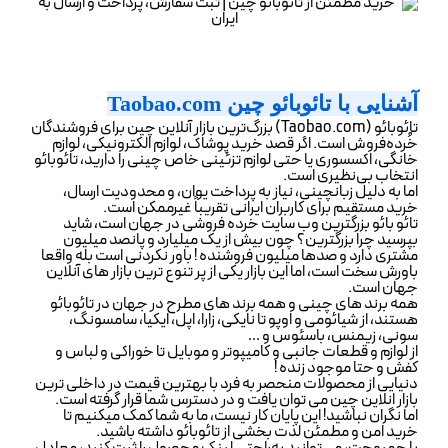
خرید از تائوبائو
آشنایی با تائوبائو چین Taobao.com
خرید از ترندیول
تائوبائو (Taobao.com) بزرگ‌ترین بازار آنلاین چین برای فروشندگان
خُرده‌فروش است. اگر قصد خرید پوشاک، لوازم الکترونیکی، لوازم
خانگی، اکسسوری یا حتی لوازم تزئینی خاص چینی را دارید، تائوبائو
انتخاب بی‌نظیری است.
اما به دلیل زبانچینی، نیاز به پرداخت یوان، و محدودیت ارسال،
خرید از ترکیه
خرید مستقیم برای کاربران ایرانی تقریباً غیرممکن است.
تائو بائو بزرگترین وب سایت خرده فروشی در جهان است، شاید
بپرسید چرا بزرگترین؟ چون بیش از یک میلیارد و پانصد میلیون
مشتری دارد و صدها میلیون فروشنده ! باور نکردنی است بله واقعا
باورش سخت است، اما این بازار یکی از پر تنوع ترین بازار های آنلاین
خرید از انگلیس و اروپا
جهان است.
همه برند های چینی و همه برند های مطرح در جهان در تائوبائو
هستند، از شیائومی و اوپو تا نایکی، زارا، اپل، ایکیا، سامسونگ،
سونی، زیمنس، باسئوس و …
از لوازم و قطعات جانبی و کامیپوتر و موبایل تا خوراکی و لباس و
کفش و حتا موجود زنده !
دنیایی از محصولات منحصر به فرد با بهترین قیمت در داخلی ترین
بازار انلاین چین می توان یافت و در دسترس شما قرار گرفته است.
اما نگران نباشید! این پایان کار نیست، ما به شما کمک میکنیم تا
خرید امن و مطمئن لذت بخشی از تائوبائو داشته باشید.