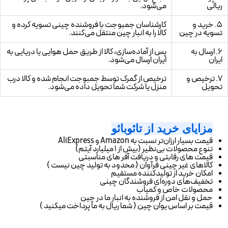
ریالی
می‌شود.
۵. خرید و
کارشناسان جمبوجت با فروشنده چینی تسویه کرده و
تسویه در چین
کالا را به انبار چین منتقل می‌کنند.
۶. ارسال به
پس از آماده‌سازی، کالا از طریق حمل هوایی یا دریایی به
ایران
ایران ارسال می‌شود.
۷. ترخیص و
ترخیص از گمرک توسط جمبوجت انجام شده و کالا درب
تحویل
منزل یا شرکت شما تحویل داده می‌شود.
مزایای خرید از تائوبائو
قیمت بسیار ارزان‌تر نسبت به Amazon و AliExpress
تنوع محصولات بی‌نظیر (بیش از 1 میلیارد آیتم)
قیمت های رقابتی و دریافت آفر های مناسبتی
کالاهای غیر چینی فرآوان ( محدود به تولید چین نیست )
امکان خرید از تولیدکننده مستقیم
تخفیف‌های دوره‌ای فروشندگان چینی
محصولات خاص و کمیاب
حمل و نقل امن از فروشنده به انبار ما در چین
قیمت بر اساس یوان چین ( شما ریال به ما پرداخت میکنید )