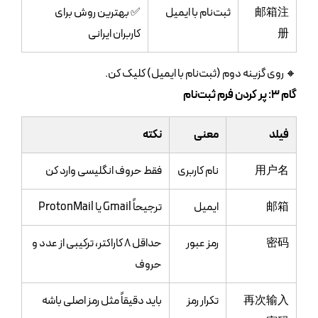
邮箱注
ثبت‌نام با ایمیل
✅ بهترین روش برای
册
کاربران ایرانی
🔸 روی گزینه دوم (ثبت‌نام با ایمیل) کلیک کن.
گام ۳: پر کردن فرم ثبت‌نام
فیلد
معنی
نکته
用户名
نام کاربری
فقط حروف انگلیسی وارد کن
邮箱
ایمیل
ترجیحاً Gmail یا ProtonMail
密码
رمز عبور
حداقل ۸ کاراکتر، ترکیبی از عدد و
حروف
再次输入
تکرار رمز
باید دقیقاً مثل رمز اصلی باشه