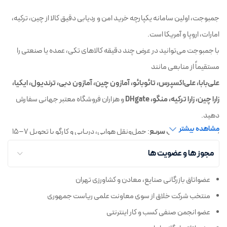
خرید بدون واسطه از چین
خرید از انگلیس و اروپا
جمبوجت، اولین سامانه یکپارچه خرید امن و ردیابی دقیق کالا از چین، ترکیه،
خرید تکی یا شخصی از چین با جمبوجت
امارات، اروپا و آمریکا است.
با جمبوجت می‌توانید در عرض چند دقیقه کالاهای تکی، عمده یا صنعتی را
مستقیماً از منابعی مانند
علی‌بابا، علی‌اکسپرس، تائوبائو، آمازون چین، آمازون دبی، ترندیول، ایکیا،
زارا چین، زارا ترکیه، منگو، DHgate
و هزاران فروشگاه معتبر جهانی سفارش
دهید.
مشاهده بیشتر
◼️
واردات قانونی و سریع
: حمل‌ونقل هوایی، دریایی و کارگو با تحویل ۷–۱۵
روزه درب منزل
مجوز ها و عضویت ها
◼️
پرداخت ریالی امن
و
رهگیری لحظه‌ای
سفارش تا تحویل نهایی
عضواتاق بازرگانی صنایع، معادن و کشاورزی تهران
◼️
پشتیبانی ۲۴/۷
و
اعتبارسنجی فروشندگان
برای تضمین کیفیت
منتخب شرکت خلاق از سوی معاونت علمی ریاست جمهوری
جمبوجت، پل مطمئن شما برای
خرید از چین‌
،
خرید از ترکیه
و
سفارش از
عضو انجمن صنفی کسب و کار اینترنتی
آمازون و فروشگاه‌های بین‌المللی
با یک کلیک!