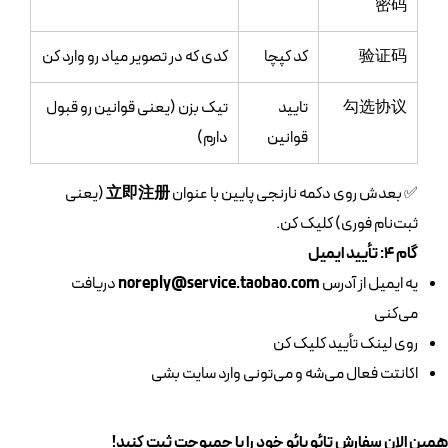
密码
验证码
کد کپچا
کدی که در تصویر میاد رو وارد کن
勾选协议
تایید
تیک بزن (یعنی قوانین رو قبول
قوانین
دارم)
✅ بعدش روی دکمه نارنجی پایین با عنوان
立即注册
(یعنی
ثبت‌نام فوری) کلیک کن.
گام ۴: تأیید ایمیل
یه ایمیل از آدرس
noreply@service.taobao.com
دریافت
می‌کنی
روی لینک تأیید کلیک کن
اکانتت فعال می‌شه و می‌تونی وارد سایت بشی
همین الان سفارش تائو بائو خود را با جمبوجت ثبت کنید!