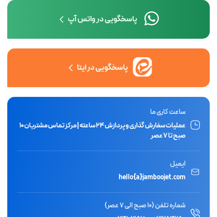
پیامک ارسال میکنیم.
پاسخگویی در واتس آپ
پاسخگویی در ایتا
ساعت کاری ما
عملیات سفارش گذاری و پردازش ۲۴ ساعته | مرکز تماس مشتریان ۱۰
صبح تا ۷ عصر
ایمیل
hello{a}jamboojet.com
شماره تلفن (10 صبح الی 7 عصر)