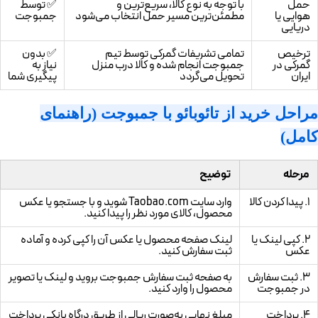
حمل
با توجه به نوع کالا، سریع‌ترین و
✅ توسط
هوایی یا
مطمئن‌ترین مسیر حمل انتخاب می‌شود
جمبوجت
دریایی
ترخیص
تمامی تشریفات گمرکی توسط تیم
✅ بدون
گمرکی در
جمبوجت انجام شده و کالا درب منزل
نیاز به
ایران
تحویل می‌گردد
پیگیری شما
مراحل خرید از تائوبائو با جمبوجت (راهنمای
کامل)
مرحله
توضیح
۱. پیدا کردن کالا
وارد سایت Taobao.com شوید و با جستجو یا عکس
محصول، کالای مورد نظر را پیدا کنید.
۲. کپی لینک یا
لینک صفحه محصول یا عکس آن را کپی کرده و آماده
عکس
ثبت سفارش کنید.
۳. ثبت سفارش
به صفحه ثبت سفارش جمبوجت بروید و لینک یا تصویر
در جمبوجت
محصول را وارد کنید.
۴. پرداخت
مبلغ نهایی به‌صورت ریالی از طریق درگاه بانکی پرداخت