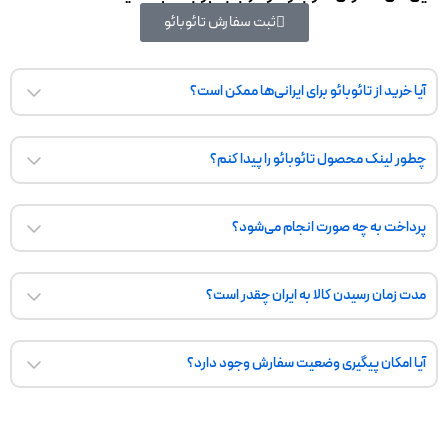
ثبت سفارش تائوبائو
آیا خرید از تائوبائو برای ایرانی‌ها ممکن است؟
فقط با جمبوجت بصورت مستقیم خیر، تائوبائو به‌صورت مستقیم به ایران
کالا ارسال نمی‌کند و پرداخت در آن فقط با یوان و کارت بانکی چینی انجام
می‌شود. اما با جمبوجت شما بدون نیاز به حساب چینی می‌توانید خرید
چطور لینک محصول تائوبائو را پیدا کنم؟
خود را کامل کنید و در ایران تحویل بگیرید.
کافی‌ست اپلیکیشن تائوبائو را از گوگل پلی یا اپل استور نصب کنید و یا وارد
سایت
taobao.com
شوید، محصول را جستجو کرده و لینک آن را کپی کنید.
حتی اگر لینک نداشتید، می‌توانید تصویر محصول را برای ما ارسال کنید.
پرداخت به چه صورت انجام می‌شود؟
شما فقط معادل ریالی را پرداخت می‌کنید. پرداخت یوانی توسط حساب
رسمی ما در علی‌پی یا وی‌چت پی انجام می‌شود.
مدت زمان رسیدن کالا به ایران چقدر است؟
بین 10 تا 20 روز کاری (هوایی) یا حدود 40 تا 90 روز (دریایی) بسته به نوع
حمل، وزن و مقصد متفاوت است. همیشه قبل از نهایی‌کردن سفارش، زمان
تخمینی اعلام می‌شود.
آیا امکان پیگیری وضعیت سفارش وجود دارد؟
بله. پس از ثبت سفارش، شما از طریق پنل کاربری در سایت جمبوجت یا
صفحه رهگیری سفارش می‌توانید تمام مراحل را به‌صورت لحظه‌ای پیگیری
کنید، همچنین ما با بروزرسانی وضعیت سفارش برای شما بصورت اتوماتیک